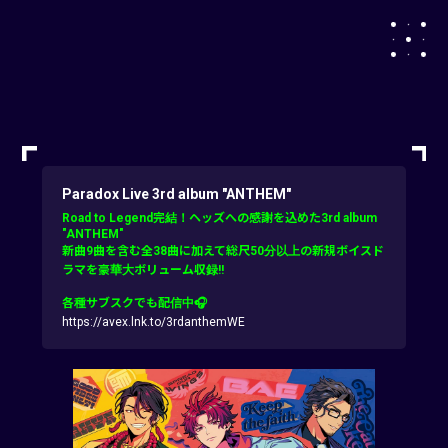
Paradox Live 3rd album "ANTHEM"
Road to Legend完結！ヘッズへの感謝を込めた3rd album
"ANTHEM"
新曲9曲を含む全38曲に加えて総尺50分以上の新規ボイスド
ラマを豪華大ボリューム収録!!
各種サブスクでも配信中🎧
https://avex.lnk.to/3rdanthemWE