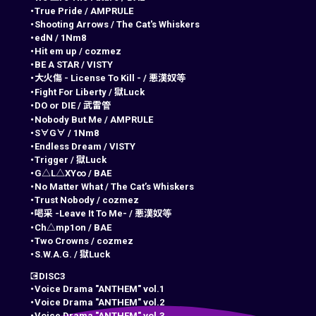
・True Pride
 / 
AMPRULE
・Shooting Arrows
 / 
The Cat's Whiskers
・edN
 / 
1Nm8
・Hit em up
 / 
cozmez
・BE A STAR
 / 
VISTY
・大火傷 - License To Kill -
 / 
悪漢奴等
・Fight For Liberty
 / 
獄Luck
・DO or DIE
 / 
武雷管
・Nobody But Me
 / 
AMPRULE
・S∀G∀
 / 
1Nm8
・Endless Dream
 / 
VISTY
・Trigger
 / 
獄Luck
・G△L△XY∞
 / 
BAE
・No Matter What
/ 
The Cat’s Whiskers
・Trust Nobody
/ 
cozmez
・喝采 -Leave It To Me-
/ 
悪漢奴等
・Ch△mp1on
/ 
BAE
・Two Crowns
/ 
cozmez
・S.W.A.G.
 / 
獄Luck
💽
DISC3
・Voice Drama "ANTHEM" vol.1
・Voice Drama "ANTHEM" vol.2
・Voice Drama "ANTHEM" vol.3