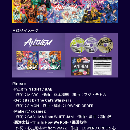
▼商品イメージ
💽
DISC1
・
P△RTY N1GHT
 / 
BAE
作詞：MICRO 作曲：藤本和則 編曲：フジ・モトカ
・
Get It Back
 / 
The Cat’s Whiskers
作詞：SIMON 作曲・編曲：LOWEND ORDER
・
Make it
 / 
cozmez
作詞：GASHIMA from WHITE JAM 作曲・編曲：羽山匠
・
悪漢太鼓 -This Is How We Roll-
 / 
悪漢奴等
作詞：心之助＆Mt'from WAYZ 作曲：LOWEND ORDER、心