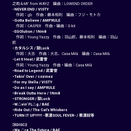
之助＆Mt' from WAYZ 編曲：LOWEND ORDER
・
NEVER END
 / 
VISTY
作詞：gb 作曲：藤本和則 編曲：フジ・モトカ
・
Gotta Believe
 / 
AMPRULE
作詞：CASPER 作曲・編曲：S-kit
・
EGOlution
 / 
1Nm8
作詞：Young Yazzy 作曲：羽山匠、藤本和則 編曲：羽山
匠
・
カタルシス
 / 
獄Luck
作詞：大志 作曲：大志、Casa Milà 編曲：Casa Milà
・
Let It Heat
 / 
武雷管
作詞：Young Yazzy 作曲・編曲：Casa Milà
・Road to Legend
 / 
武雷管
・Takin' Over
 / 
cozmez
・For my Stella
 / 
VISTY
・Do as I say
 / 
AMPRULE
・Break Outta Here
 / 
1Nm8
・STRONGER
 / 
獄Luck
・W△vin' FL△g
 / 
BAE
・Ride Out
 / 
The Cat's Whiskers
・TURN IT UP!!!!!! -悪漢SOUL FEVER-
 / 
悪漢奴等
💽
DISC2
・We △re The Future
 / 
BAE