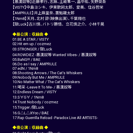
【悪漢奴等】近藤孝行、志麻、土岐隼一、畠中祐、矢野奨吾
【VISTY】中島ヨシキ、伊東歌詞太郎、愛美、住谷哲栄
【AMPRULE】井上麻里奈、置鮎龍太郎
【1Nm8】天月、北村 諒（映像出演）、千葉翔也
【獄Luck】古川慎、バトリ勝悟、立花慎之介、小林千晃
◆昼公演：収録曲 ◆
01.BE A STAR / VISTY
02.Hit em up / cozmez
03.STRONGER / 獄Luck
04.ROWDIEZ -悪漢奴等 Wanted Vibes- / 悪漢奴等
05.BaNG!!! / BAE
06.Do as I say / AMPRULE
07.edN / 1Nm8
08.Shooting Arrows / The Cat’s Whiskers
09.Nobody But Me / AMPRULE
10.No Matter What / The Cat’s Whiskers
11.喝采 -Leave It To Me- / 悪漢奴等
12.Endless Dream / VISTY
13.S∀G∀ / 1Nm8
14.Trust Nobody / cozmez
15.Trigger /獄Luck
16.G△L△XY∞ / BAE
17.Rap Guerrilla Reload -Paradox Live All ARTISTS-
◆夜公演：収録曲 ◆