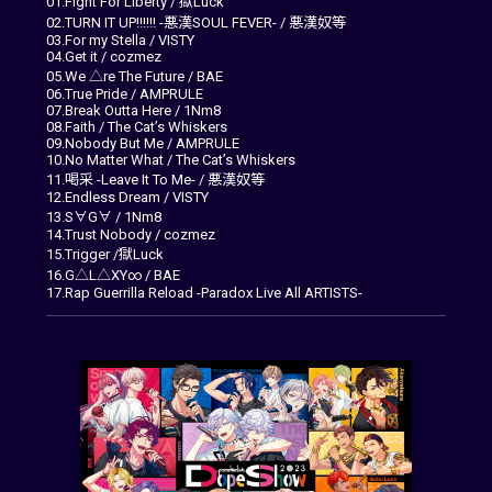
01.Fight For Liberty / 獄Luck
02.TURN IT UP!!!!!! -悪漢SOUL FEVER- / 悪漢奴等
03.For my Stella / VISTY
04.Get it / cozmez
05.We △re The Future / BAE
06.True Pride / AMPRULE
07.Break Outta Here / 1Nm8
08.Faith / The Cat’s Whiskers
09.Nobody But Me / AMPRULE
10.No Matter What / The Cat’s Whiskers
11.喝采 -Leave It To Me- / 悪漢奴等
12.Endless Dream / VISTY
13.S∀G∀ / 1Nm8
14.Trust Nobody / cozmez
15.Trigger /獄Luck
16.G△L△XY∞ / BAE
17.Rap Guerrilla Reload -Paradox Live All ARTISTS-