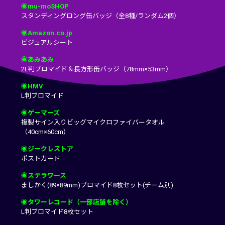
◉mu-moSHOP
スタンディングロング缶バッジ（全8種/ランダム2個）
◉Amazon.co.jp
ビジュアルシート
◉あみあみ
2L判ブロマイド＆長方形缶バッジ（78mm×53mm）
◉HMV
L判ブロマイド
◉ゲーマーズ
複製サイン入りビッグマイクロファイバータオル
（40cm×60cm）
◉ジークレストア
ポストカード
◉ステラワース
ましかく(89×89mm)ブロマイド8枚セット(チーム別)
◉タワーレコード（一部店舗を除く）
L判ブロマイド8枚セット