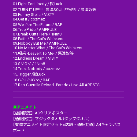
01.Fight For Liberty / 獄Luck
02.TURN IT UP!!!!!! -悪漢SOUL FEVER- / 悪漢奴等
03.For my Stella / VISTY
04.Get it / cozmez
05.We △re The Future / BAE
06.True Pride / AMPRULE
07.Break Outta Here / 1Nm8
08.Faith / The Cat’s Whiskers
09.Nobody But Me / AMPRULE
10.No Matter What / The Cat’s Whiskers
11.喝采 -Leave It To Me- / 悪漢奴等
12.Endless Dream / VISTY
13.S∀G∀ / 1Nm8
14.Trust Nobody / cozmez
15.Trigger /獄Luck
16.G△L△XY∞ / BAE
17.Rap Guerrilla Reload -Paradox Live All ARTISTS-
◉アニメイト
【店舗限定】：A3クリアポスター
【通販限定】：マジックタオル（タップタオル）
【有償アニメイト限定セット※店舗・通販共通】 A4キャンバス
ボード