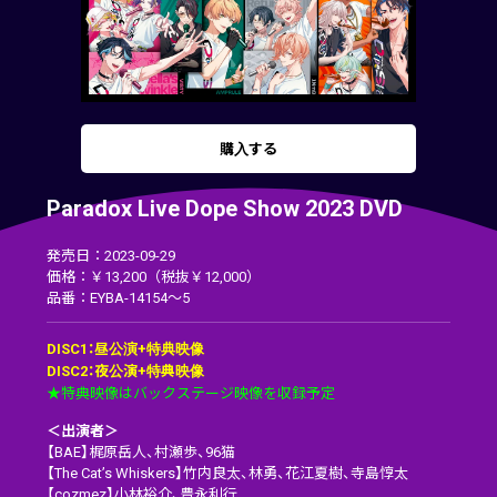
購入する
Paradox Live Dope Show 2023 DVD
発売日：2023-09-29
価格：￥13,200（税抜￥12,000）
品番：EYBA-14154～5
DISC1：昼公演+特典映像
DISC2：夜公演+特典映像
★特典映像はバックステージ映像を収録予定
＜出演者＞
【BAE】梶原岳人、村瀬歩、96猫
【The Cat’s Whiskers】竹内良太、林勇、花江夏樹、寺島惇太
【cozmez】小林裕介、豊永利行