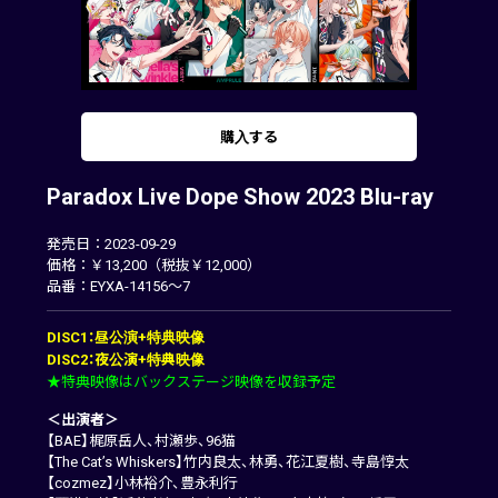
購入する
Paradox Live Dope Show 2023 Blu-ray
発売日：2023-09-29
価格：￥13,200（税抜￥12,000）
品番：EYXA-14156～7
DISC1：昼公演+特典映像
DISC2：夜公演+特典映像
★特典映像はバックステージ映像を収録予定
＜出演者＞
【BAE】梶原岳人、村瀬歩、96猫
【The Cat’s Whiskers】竹内良太、林勇、花江夏樹、寺島惇太
【cozmez】小林裕介、豊永利行