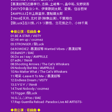
【悪漢奴等】近藤孝行、志麻、土岐隼一、畠中祐、矢野奨吾
【VISTY】中島ヨシキ、伊東歌詞太郎、愛美、住谷哲栄
【AMPRULE】井上麻里奈、置鮎龍太郎
【1Nm8】天月、北村 諒（映像出演）、千葉翔也
【獄Luck】古川慎、バトリ勝悟、立花慎之介、小林千晃
◆昼公演：収録曲 ◆
01.BE A STAR / VISTY
02.Hit em up / cozmez
03.STRONGER / 獄Luck
04.ROWDIEZ -悪漢奴等 Wanted Vibes- / 悪漢奴等
05.BaNG!!! / BAE
06.Do as I say / AMPRULE
07.edN / 1Nm8
08.Shooting Arrows / The Cat’s Whiskers
09.Nobody But Me / AMPRULE
10.No Matter What / The Cat’s Whiskers
11.喝采 -Leave It To Me- / 悪漢奴等
12.Endless Dream / VISTY
13.S∀G∀ / 1Nm8
14.Trust Nobody / cozmez
15.Trigger /獄Luck
16.G△L△XY∞ / BAE
17.Rap Guerrilla Reload -Paradox Live All ARTISTS-
◆夜公演：収録曲 ◆