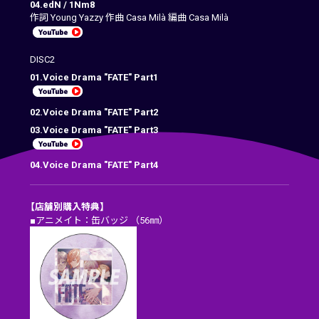
04.edN / 1Nm8
作詞 Young Yazzy 作曲 Casa Milà 編曲 Casa Milà
DISC2
01.Voice Drama "FATE" Part1
02.Voice Drama "FATE" Part2
03.Voice Drama "FATE" Part3
04.Voice Drama "FATE" Part4
【店舗別購入特典】
■アニメイト：缶バッジ （56㎜）