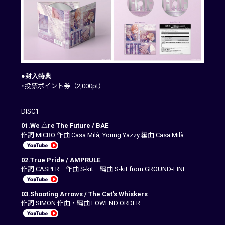
●封入特典
・投票ポイント券（2,000pt）
DISC1
01.We △re The Future / BAE
作詞 MICRO 作曲 Casa Milà, Young Yazzy 編曲 Casa Milà
02.True Pride / AMPRULE
作詞 CASPER 作曲 S-kit 編曲 S-kit from GROUND-LINE
03.Shooting Arrows / The Cat's Whiskers
作詞 SIMON 作曲・編曲 LOWEND ORDER