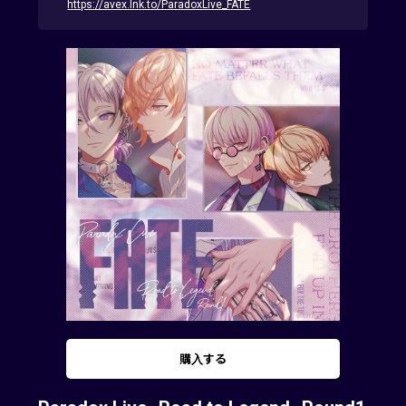
https://avex.lnk.to/ParadoxLive_FATE
購入する