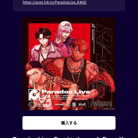
https://avex.lnk.to/ParadoxLive_RAGE
購入する