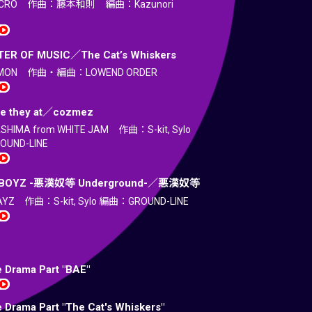
CRO 作曲：藤本和則 編曲：Kazunori
ER OF MUSIC／The Cat’s Whiskers
MON 作曲・編曲：LOWEND ORDER
e they at／cozmez
HIMA from WHITE JAM 作曲：S-kit, Sylo
UND-LINE
 BOYZ -悪漢奴等 Underground-／悪漢奴等
Z 作曲：S-kit, Sylo 編曲：GROUND-LINE
e Drama Part "BAE"
 Drama Part "The Cat's Whiskers"