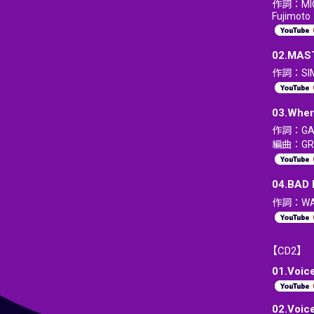
作詞：MI
Fujimoto
02.MAST
作詞：SI
03.Wher
作詞：GAS
編曲：GRO
04.BAD
作詞：WAY
【CD2】
01.Voic
02.Voice