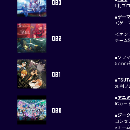
L判ブ
■
ゲー
＜ゲー
＜オン
チーム
■ソフ
57ｍ
■
TSU
2L判
■
アニ
ICカ
■
ジー
コンセ
※チー