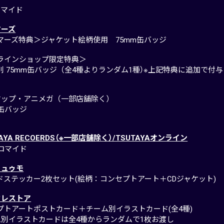
ロマイド
マーズ
マーズ特典＞ジャケット絵柄使用 75mm缶バッジ
ラインショップ限定特典＞
別 75mm缶バッジ（全4種よりランダム1種）※上記特典に追加で付与
マップ・アニメガ（一部店舗除く）
ｍ缶バッジ
TAYA RECOERDS（※一部店舗除く）/TSUTAYAオンライン
ブロマイド
ミュゥモ
ードステッカー2枚セット(絵柄：コンセプトアート＋CDジャケット)
クレストア
プトアートポストカード＋チーム別イラストカード(全4種)
ム別イラストカードは全4種からランダムで1枚お渡し