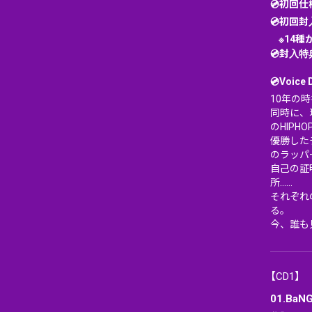
💿初回
💿初回
※14種
💿封入
💿Voice 
10年の時
同時に、
のHIP
優勝した
のラッパ
自己の証
所……
それぞれ
る。
今、誰も
【CD1】
01.BaNG