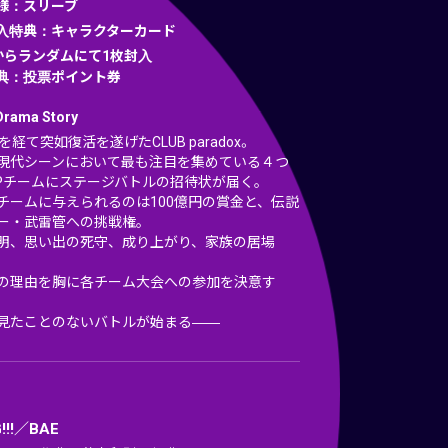
仕様：スリーブ
封入特典：キャラクターカード
からランダムにて1枚封入
特典：投票ポイント券
Drama Story
を経て突如復活を遂げたCLUB paradox。
現代シーンにおいて最も注目を集めている４つ
HOPチームにステージバトルの招待状が届く。
チームに与えられるのは100億円の賞金と、伝説
ー・武雷管への挑戦権。
明、思い出の死守、成り上がり、家族の居場
の理由を胸に各チーム大会への参加を決意す
見たことのないバトルが始まる――
!!!／BAE