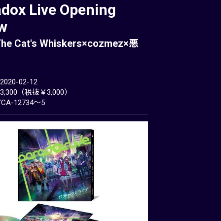
dox Live Opening
w
he Cat's Whiskers×cozmez×悪
等
20-02-12
,300（税抜￥3,000）
CA-12734～5