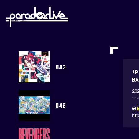
paradoxlive
「P
BA
20
ー
💿
htt