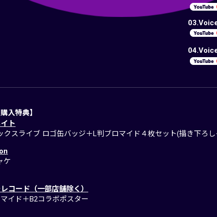
03.Voic
04.Voic
別購入特典】
メイト
ックスライブ ロゴ缶バッジ＋L判ブロマイド４枚セット(描き下ろし
on
ャケ
ーレコード（一部店舗除く）
ロマイド＋B2コラボポスター