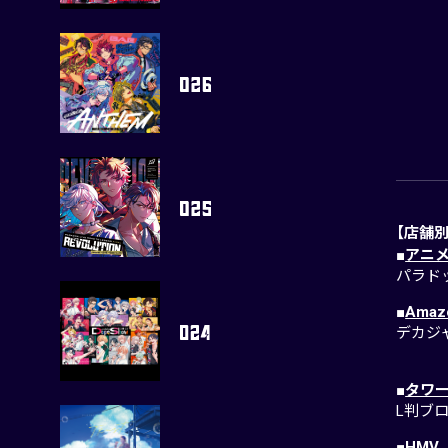
【店舗
■
アニ
パラド
■
Amaz
デカジ
■
タワ
L判ブ
■
HMV