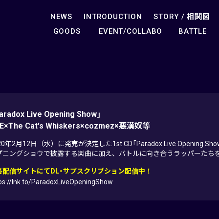
NEWS
INTRODUCTION
STORY /
相関図
GOODS
EVENT/COLLABO
BATTLE
aradox Live Opening Show」
E×The Cat's Whiskers×cozmez×悪漢奴等
20年2月12日（水）に発売が決定した1st CD「Paradox Live Opening S
プニングショウで披露する楽曲に加え、バトルに向き合うラッパーたちを
各配信サイトにてDL・サブスクリプション配信中！
ps://lnk.to/ParadoxLiveOpeningShow