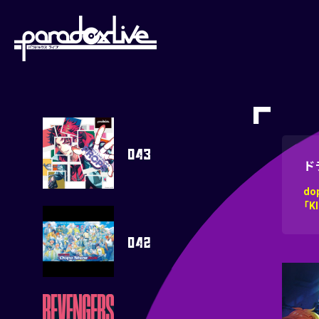
paradoxlive
ドラ
d
「K