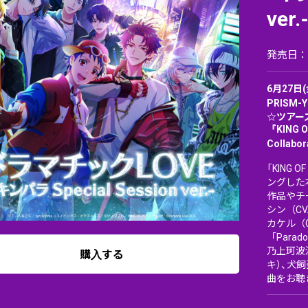
ver.
発売日：20
6月27日
PRISM-
☆ツアーズ
『KING O
Collabor
「KING 
ングした
作品やチー
シン（CV
カケル（C
「Para
乃上珂波
購入する
キ）、犬飼
曲をお聴