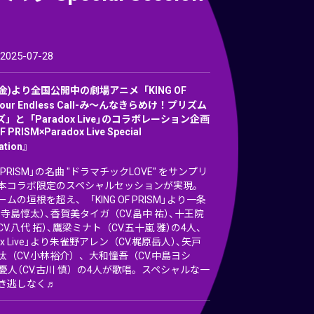
-
25-07-28
(金)より全国公開中の劇場アニメ「KING OF
Your Endless Call-み～んなきらめけ！プリズム
」と「Paradox Live」のコラボレーション企画
F PRISM×Paradox Live Special
ation』
OF PRISM」の名曲 "ドラマチックLOVE" をサンプリ
本コラボ限定のスペシャルセッションが実現。
ムの垣根を超え、「KING OF PRISM」より一条
.寺島惇太）、香賀美タイガ（CV.畠中 祐）、十王院
V.八代 拓）、鷹梁ミナト（CV.五十嵐 雅）の4人、
dox Live」より朱雀野アレン（CV.梶原岳人）、矢戸
汰（CV.小林裕介）、大和憧吾（CV.中島ヨシ
憂人（CV.古川 慎）の4人が歌唱。スペシャルな一
き逃しなく♬