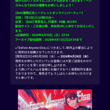
様からのリアルタイムコメントも読ませて頂きます！ヘッ
ズみんなでBAEの優勝をお祝いしましょう！
【BAE優勝記念シークレットオンラインパーティー】
日時：7月2日(火)20時30分～
出演：【BAE】梶原岳人、村瀬歩、96猫、MICRO
配信サイト：ご応募の際、参加用URLと併せてお伝えいたし
ます。
※応募締切：2024年6月30日（日）23:59
アーカイブ配信期間：2024年9月1日(日)23:59まで
※「Before Anyone Else」につきまして、制作上の都合により
に発売日を延期させていただきます。
【発売日】2024年5月28日（水）→
2024年6月26日（水）
発売をお待ちいただいている皆様には大変ご迷惑をおかけ
しますことを深くお詫び申し上げます。
より良いアルバムを皆様にお届けするべく鋭意制作を進め
ておりますので、発売までもうしばらくお待ちいただけま
すと幸いです。