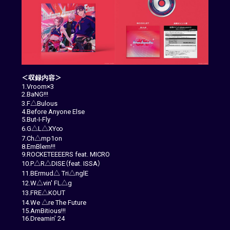
＜収録内容＞
1.Vroom×3
2.BaNG!!!
3.F△Bulous
4.Before Anyone Else
5.But-I-Fly
6.G△L△XY∞
7.Ch△mp1on
8.EmBlem!!!
9.ROCKETEEEERS feat. MICRO
10.P△R△DISE（feat. ISSA）
11.BErmud△ Tri△nglE
12.W△vin' FL△g
13.FRE△KOUT
14.We △re The Future
15.AmBitious!!!
16.Dreamin’ 24