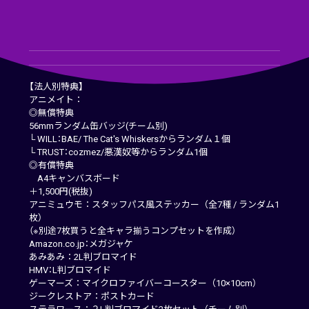
【法人別特典】
アニメイト：
◎無償特典
56mmランダム缶バッジ(チーム別)
└ WILL：BAE/ The Cat's Whiskersからランダム１個
└ TRUST：cozmez/悪漢奴等からランダム1個
◎有償特典
A4キャンバスボード
＋1,500円(税抜)
アニミュウモ：スタッフパス風ステッカー（全7種 / ランダム1
枚）
（※別途7枚買うと全キャラ揃うコンプセットを作成）
Amazon.co.jp：メガジャケ
あみあみ：2L判ブロマイド
HMV：L判ブロマイド
ゲーマーズ：マイクロファイバーコースター（10×10cm）
ジークレストア：ポストカード