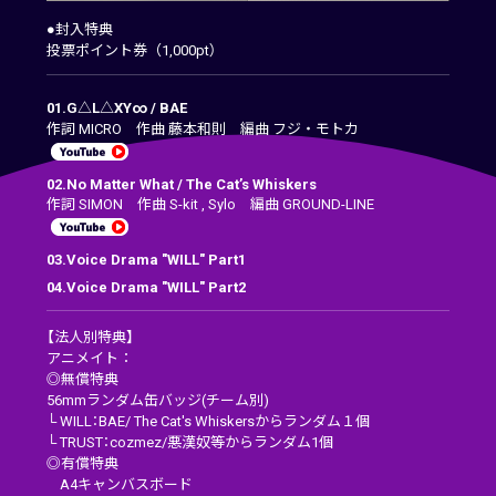
●封入特典
投票ポイント券（1,000pt）
01.G△L△XY∞ / BAE
作詞 MICRO 作曲 藤本和則 編曲 フジ・モトカ
02.No Matter What / The Cat’s Whiskers
作詞 SIMON 作曲 S-kit , Sylo 編曲 GROUND-LINE
03.Voice Drama "WILL" Part1
04.Voice Drama "WILL" Part2
【法人別特典】
アニメイト：
◎無償特典
56mmランダム缶バッジ(チーム別)
└ WILL：BAE/ The Cat's Whiskersからランダム１個
└ TRUST：cozmez/悪漢奴等からランダム1個
◎有償特典
A4キャンバスボード