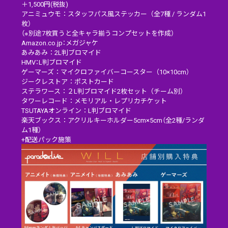
＋1,500円(税抜)
アニミュウモ：スタッフパス風ステッカー（全7種 / ランダム1
枚）
（※別途7枚買うと全キャラ揃うコンプセットを作成）
Amazon.co.jp：メガジャケ
あみあみ：2L判ブロマイド
HMV：L判ブロマイド
ゲーマーズ：マイクロファイバーコースター（10×10cm）
ジークレストア：ポストカード
ステラワース：２L判ブロマイド2枚セット（チーム別）
タワーレコード：メモリアル・レプリカチケット
TSUTAYAオンライン：L判ブロマイド
楽天ブックス：アクリルキーホルダー5cm×5cm（全2種/ランダ
ム1種）
+配送パック施策