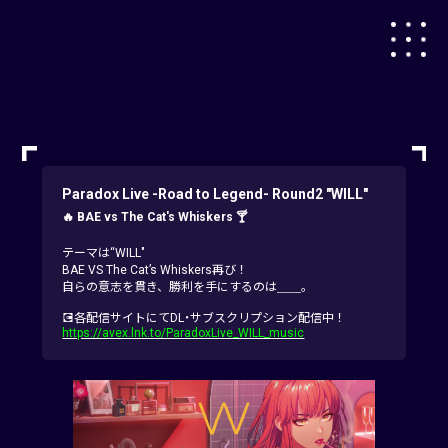
Paradox Live -Road to Legend- Round2 "WILL"
🔥 BAE vs The Cat's Whiskers 🍸
テーマは“WILL"
BAE VS The Cat’s Whiskers再び！
自らの意志を貫き、勝利を手にするのは＿＿。
💽各配信サイトにてDL・サブスクリプション配信中！
https://avex.lnk.to/ParadoxLive_WILL_music