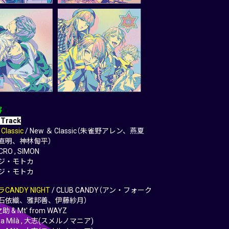
容
 Track
Classic
/ New ＆ Classic（朱雀野アレン、燕夏
直明、神林匋平）
RO , SIMON
ジ・モトカ
ジ・モトカ
CANDY NIGHT
/ CLUB CANDY（アン・フォーク
石依織、雅邦善、伊藤紗月）
助 & Mt' from WAYZ
asa Milà , 大志(スメルノマニア)