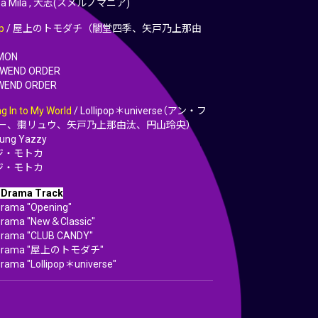
asa Milà , 大志(スメルノマニア)
p
/ 屋上のトモダチ（闇堂四季、矢戸乃上那由
MON
END ORDER
WEND ORDER
g In to My World
/ Lollipop＊universe（アン・フ
ー、棗リュウ、矢戸乃上那由汰、円山玲央）
ng Yazzy
フジ・モトカ
フジ・モトカ
 Drama Track
rama "Opening"
rama "New＆Classic"
Drama "CLUB CANDY"
 Drama "屋上のトモダチ"
rama "Lollipop＊universe"