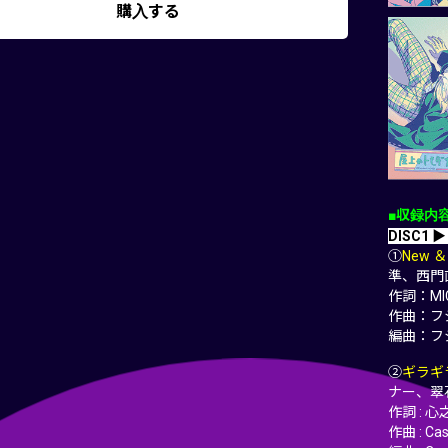
購入する
■収録内
DISC1 ▶
①
New ＆ 
準、西門
作詞：MIC
作曲：フ
編曲：フ
②
ギラギラ
ナー、翠
作詞 : 心之
作曲 : C