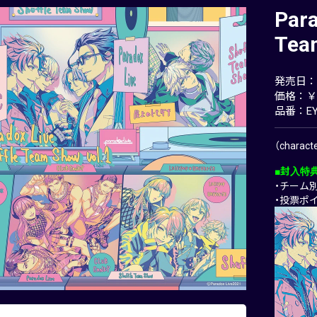
Para
Tea
発売日：20
価格：￥3
品番：EY
（charac
■封入特
・チーム
・投票ポ