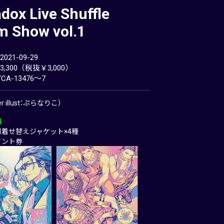
dox Live Shuffle
m Show vol.1
21-09-29
,300（税抜￥3,000）
CA-13476～7
ter illust：ぷらなりこ）
典
別着せ替えジャケット×4種
イント券