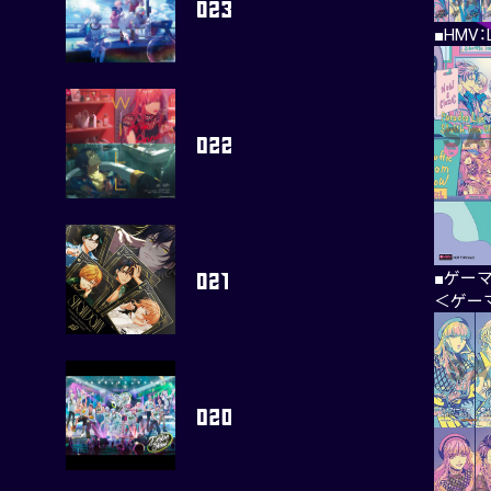
■HMV
■ゲー
＜ゲー