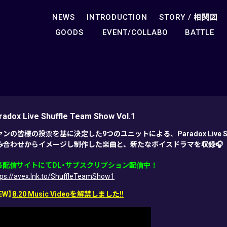
NEWS
INTRODUCTION
STORY /
相関図
GOODS
EVENT/COLLABO
BATTLE
radox Live Shuffle Team Show Vol.1
ンの皆様の投票を基に決定した9つのユニットによる、Paradox Live Shuf
み合わせからイメージし制作した楽曲と、新たなボイスドラマを収録🎧
各配信サイトにてDL・サブスクリプション配信中！
tps://avex.lnk.to/ShuffleTeamShow1
EW】
8.20 Music Videoを解禁しました!!