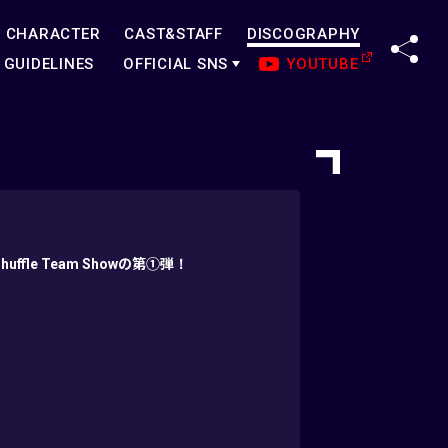
CHARACTER
CAST&STAFF
DISCOGRAPHY
SHA
GUIDELINES
OFFICIAL SNS
YOUTUBE
fle Team Showの第①弾！