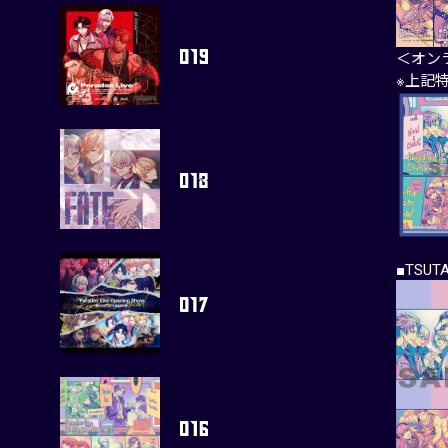
＜オン
※上記
■TSU