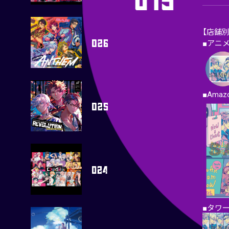
【店舗
■アニ
■Ama
■タワ