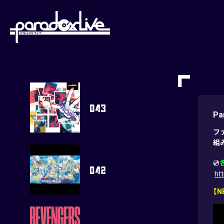
paradoxlive
Pa
ファ
組
💿
ht
【N