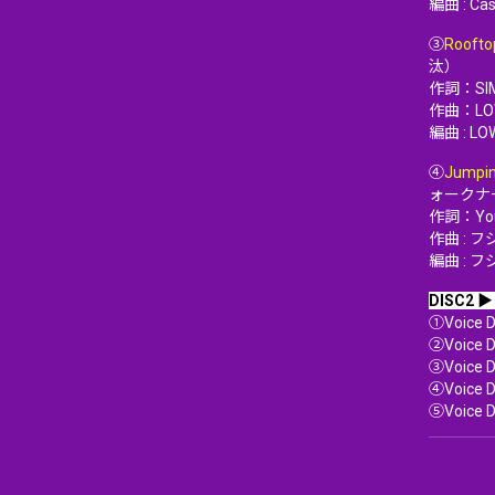
編曲 : C
③
Roofto
汰）
作詞：SI
作曲：LOW
編曲 : LO
④
Jumpin
ォークナ
作詞：You
作曲 : 
編曲 : 
DISC2 ▶
①Voice D
②Voice D
③Voice 
④Voice
⑤Voice D