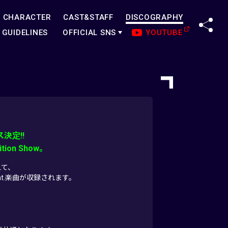
CHARACTER
CAST&STAFF
DISCOGRAPHY
SHA
GUIDELINES
OFFICIAL SNS
YOUTUBE
ス決定!!
n Show。
えて、
t.楽曲が収録されます。