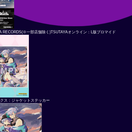
YA RECORDS(※一部店舗除く)TSUTAYAオンライン：L版ブロマイド
ックス：ジャケットステッカー