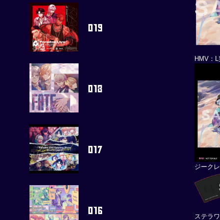
HMV：
ジーク
ステラワ