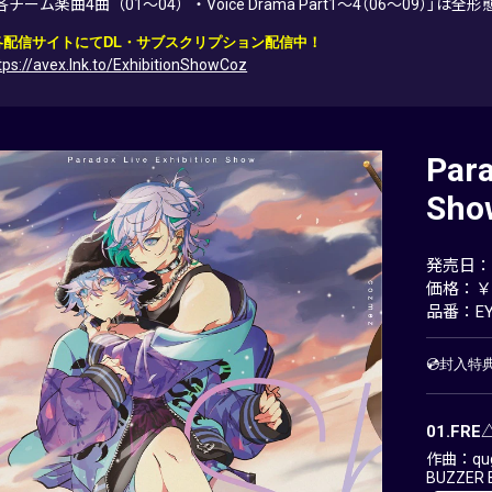
各チーム楽曲4曲（01～04）・Voice Drama Part1～4（06～09）」
各配信サイトにてDL・サブスクリプション配信中！
tps://avex.lnk.to/ExhibitionShowCoz
Para
Sho
発売日：20
価格：￥3
品番：EY
💿封入
01.FR
作曲：qug
BUZZER 