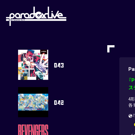
paradoxlive
Pa
『P
ス
4形
各
💿
『