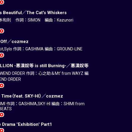
Is Beautiful／The Cat's Whiskers
和則 作詞：SIMON 編曲：Kazunori
k Off／cozmez
it,Sylo 作詞：GASHIMA 編曲：GROUND-LINE
ELLION -悪漢奴等 is still Burning-／悪漢奴等
END ORDER 作詞：心之助＆Mt' from WAYZ 編
ND ORDER
 Time（feat. SKY-HI）／cozmez
MI 作詞：GASHIMA,SKY-HI 編曲：SHIMI from
BEATS
 Drama "Exhibition" Part1