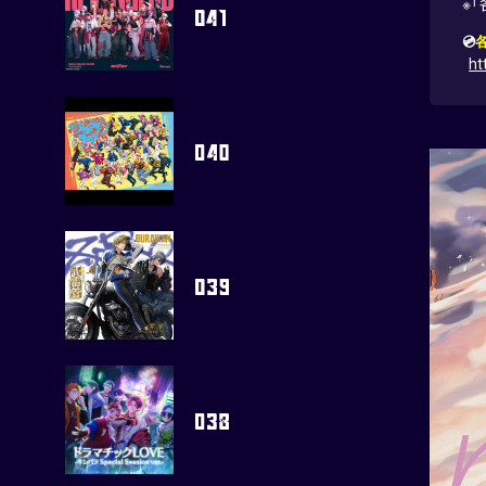
※「
💿
ht