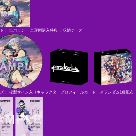
ト： 缶バッジ 全形態購入特典 ：収納ケース
ズ： 複製サイン入りキャラクタープロフィールカード ※ランダム1種配布