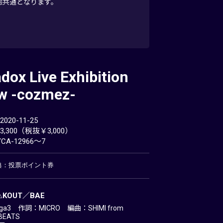
は全形態共通となります。
dox Live Exhibition
w -cozmez-
20-11-25
,300（税抜￥3,000）
CA-12966～7
特典：投票ポイント券
E△KOUT／BAE
a3 作詞：MICRO 編曲：SHIMI from
BEATS