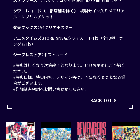
ステラワース
：ましかくブロマイド(89mm×89mm)4種セット
タワーレコード（一部店舗を除く）
：複製サイン入りメモリア
ル・レプリカチケット
楽天ブックス
：A4クリアポスター
アニメタイムズSTORE
：SNS風クリアカード1枚（全13種・ラ
ンダム1枚）
ジークレストア
：ポストカード
※特典は無くなり次第終了となります。ぜひお早めにご予約く
ださい。
※特典仕様、特典内容、デザイン等は、予告なく変更となる場
合がございます。
※詳細は各店舗へお問い合わせください。
BACK TO LIST