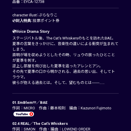
品番：EYCA-12738
character illust：ぷらなりこ
💿
封入特典
：投票ポイント券
💿Voice Drama Story
ステージバトル後、The Cat's Whiskersのもとを訪れたBAE。
夏準の言葉をきっかけに、音楽性の違いによる衝突が生まれて
しまう。
直明が場を収めようとしたその時、リュウの放ったひとこと
が夏準を刺す。
逆上し部屋を飛び出した夏準を追ったアレンとアン。
その先で夏準の口から明かされる、過去の思い出、そしてト
ラウマ。
彼らが抱える過去とは。そして、望むものとは――……
01.EmBlem!!!／BAE
作詞：MICRO 作曲：藤本和則 編曲：Kazunori Fujimoto
02.4 REAL／The Cat's Whiskers
作詞：SIMON 作曲 ･ 編曲：LOWEND ORDER