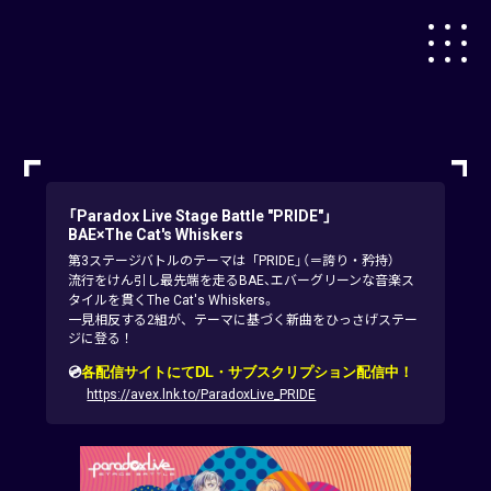
「Paradox Live Stage Battle "PRIDE"」
BAE×The Cat's Whiskers
第3ステージバトルのテーマは「PRIDE」（＝誇り・矜持）
流行をけん引し最先端を走るBAE、エバーグリーンな音楽ス
タイルを貫くThe Cat's Whiskers。
一見相反する2組が、テーマに基づく新曲をひっさげステー
ジに登る！
💿
各配信サイトにてDL・サブスクリプション配信中！
https://avex.lnk.to/ParadoxLive_PRIDE