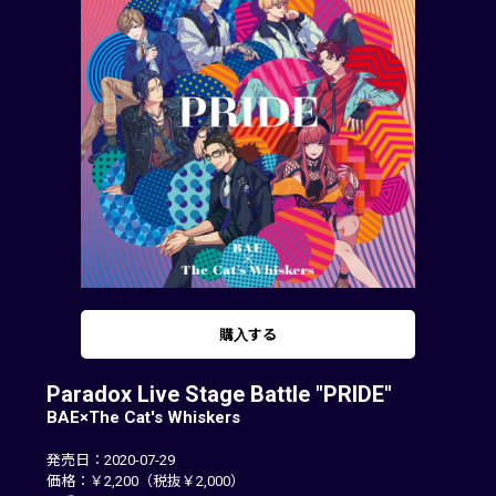
購入する
Paradox Live Stage Battle "PRIDE"
BAE×The Cat's Whiskers
発売日：2020-07-29
価格：￥2,200（税抜￥2,000）