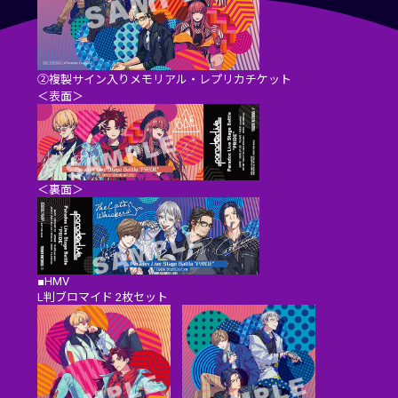
②複製サイン入りメモリアル・レプリカチケット
＜表面＞
＜裏面＞
■HMV
L判ブロマイド 2枚セット