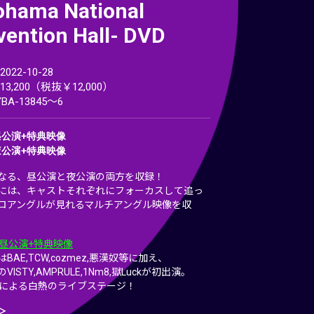
ohama National
ention Hall- DVD
22-10-28
3,200（税抜￥12,000）
BA-13845～6
：昼公演+特典映像
：夜公演+特典映像
なる、昼公演と夜公演の両方を収録！
には、キャストそれぞれにフォーカスして追っ
ロアングルが見れるマルチアングル映像を収
1：昼公演+特典映像
BAE,TCW,cozmez,悪漢奴等に加え、
ISTY,AMPRULE,1Nm8,獄Luckが初出演。
名による白熱のライブステージ！
＞