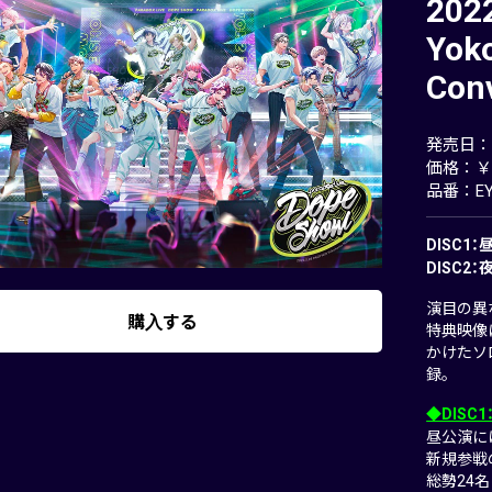
202
Yok
Conv
発売日：20
価格：￥1
品番：EY
DISC1
DISC2
演目の異
購入する
特典映像
かけたソ
録。
◆DISC
昼公演には
新規参戦のV
総勢24