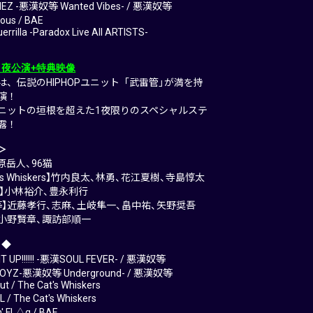
IEZ -悪漢奴等 Wanted Vibes- / 悪漢奴等
ous / BAE
errilla -Paradox Live All ARTISTS-
2：夜公演+特典映像
は、伝説のHIPHOPユニット「武雷管」が満を持
演！
ニットの垣根を超えた1夜限りのスペシャルステ
露！
＞
梶原岳人、96猫
at’s Whiskers】竹内良太、林勇、花江夏樹、寺島惇太
ez】小林裕介、豊永利行
等】近藤孝行、志麻、土岐隼一、畠中祐、矢野奨吾
】小野賢章、諏訪部順一
 ◆
IT UP!!!!!! -悪漢SOUL FEVER- / 悪漢奴等
BOYZ-悪漢奴等 Underground- / 悪漢奴等
ut / The Cat's Whiskers
 / The Cat's Whiskers
' FL△g / BAE