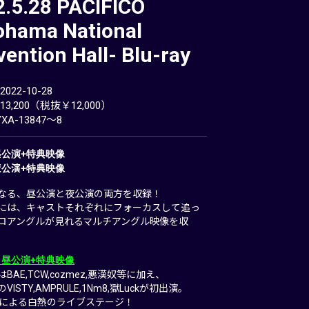
2.5.28 PACIFICO
ohama National
ention Hall- Blu-ray
22-10-28
3,200（税抜￥12,000）
XA-13847～8
：昼公演+特典映像
：夜公演+特典映像
なる、昼公演と夜公演の両方を収録！
には、キャストそれぞれにフォーカスして追っ
ロアングルが見れるマルチアングル映像を収
1：昼公演+特典映像
BAE,TCW,cozmez,悪漢奴等に加え、
ISTY,AMPRULE,1Nm8,獄Luckが初出演。
名による白熱のライブステージ！