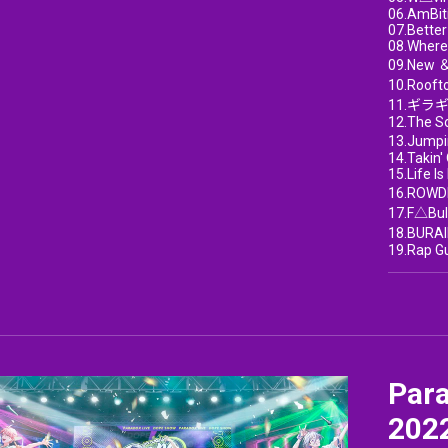
06.AmBiti
07.Bette
08.Where
09.New ＆
10.Roo
11.ギラギラ
12.The S
13.Jumpin
14.Takin'
15.Life I
16.ROWD
17.F△Bul
18.BURAI
19.Rap Gu
Par
202