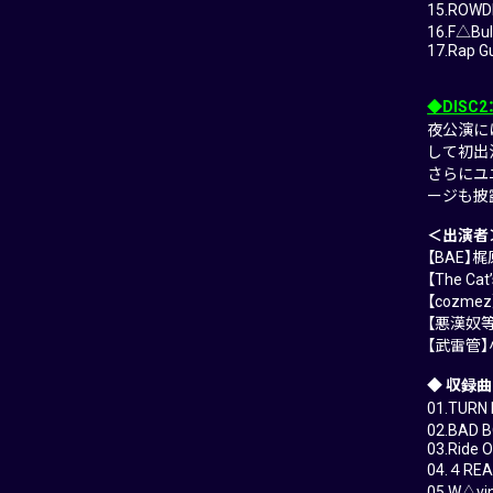
15.ROWD
16.F△Bul
17.Rap Gu
◆DISC
夜公演に
して初出
さらにユ
ージも披
＜出演者
【BAE】
【The C
【cozm
【悪漢奴
【武雷管
◆ 収録曲
01.TURN 
02.BAD 
03.Ride O
04.４REAL
05.W△vin