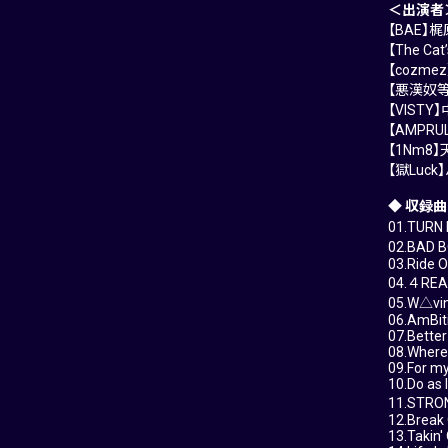
＜出演者
【BAE】
【The C
【cozm
【悪漢奴
【VIS
【AMPR
【1Nm8
【獄Lu
◆ 収録曲
01.TURN 
02.BAD 
03.Ride O
04.４REAL
05.W△vin
06.AmBiti
07.Bette
08.Where
09.For my
10.Do as
11.STRO
12.Break
13.Takin'