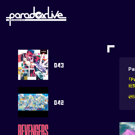
paradoxlive
Pa
「
総
💿