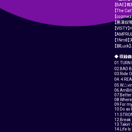
【BAE】
【The C
【cozm
【悪漢奴
【VIS
【AMPR
【1Nm8
【獄Lu
◆ 収録曲
01.TURN 
02.BAD 
03.Ride O
04.４REAL
05.W△vin
06.AmBiti
07.Bette
08.Where
09.For my
10.Do as
11.STRO
12.Break
13.Takin'
14.Life I