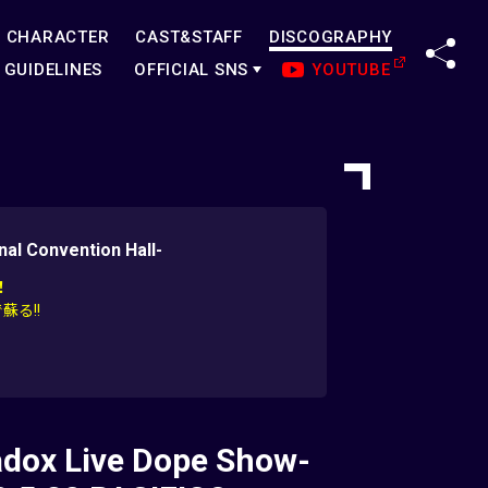
CHARACTER
CAST&STAFF
DISCOGRAPHY
SHA
GUIDELINES
OFFICIAL SNS
YOUTUBE
al Convention Hall-
！
蘇る!!
adox Live Dope Show-