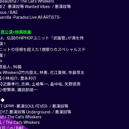
s Beautiful / The Cat's Whiskers
IEZ -悪漢奴等 Wanted Vibes- / 悪漢奴等
ous / BAE
errilla -Paradox Live All ARTISTS-
2：夜公演+特典映像
は、伝説のHIPHOPユニット「武雷管」が満を持
演！
ニットの垣根を超えた1夜限りのスペシャルステ
露！
＞
梶原岳人、96猫
at’s Whiskers】竹内良太、林勇、花江夏樹、寺島惇太
ez】小林裕介、豊永利行
等】近藤孝行、志麻、土岐隼一、畠中祐、矢野奨吾
】小野賢章、諏訪部順一
 ◆
IT UP!!!!!! -悪漢SOUL FEVER- / 悪漢奴等
BOYZ-悪漢奴等 Underground- / 悪漢奴等
ut / The Cat's Whiskers
 / The Cat's Whiskers
' FL△g / BAE