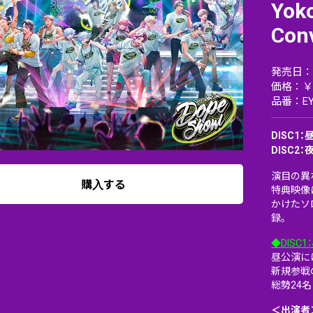
Yok
Conv
発売日：20
価格：￥1
品番：EY
DISC1
DISC2
演目の異
購入する
特典映像
かけたソ
録。
◆DISC
昼公演には
新規参戦のV
総勢24
＜出演者