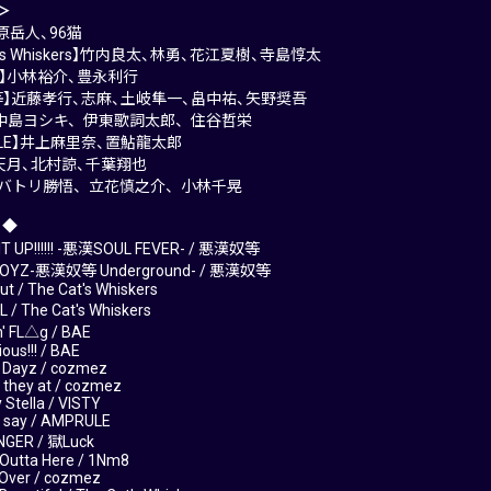
＞
梶原岳人、96猫
at’s Whiskers】竹内良太、林勇、花江夏樹、寺島惇太
ez】小林裕介、豊永利行
等】近藤孝行、志麻、土岐隼一、畠中祐、矢野奨吾
TY】中島ヨシキ、伊東歌詞太郎、住谷哲栄
ULE】井上麻里奈、置鮎龍太郎
】天月、北村諒、千葉翔也
ck】バトリ勝悟、立花慎之介、小林千晃
 ◆
IT UP!!!!!! -悪漢SOUL FEVER- / 悪漢奴等
BOYZ-悪漢奴等 Underground- / 悪漢奴等
ut / The Cat's Whiskers
 / The Cat's Whiskers
' FL△g / BAE
ous!!! / BAE
r Dayz / cozmez
 they at / cozmez
 Stella / VISTY
 I say / AMPRULE
NGER / 獄Luck
 Outta Here / 1Nm8
 Over / cozmez