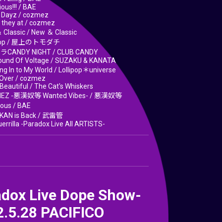
ous!!! / BAE
r Dayz / cozmez
 they at / cozmez
 Classic / New ＆ Classic
ftop / 屋上のトモダチ
CANDY NIGHT / CLUB CANDY
ound Of Voltage / SUZAKU & KANATA
g In to My World / Lollipop＊universe
 Over / cozmez
s Beautiful / The Cat's Whiskers
IEZ -悪漢奴等 Wanted Vibes- / 悪漢奴等
ous / BAE
KAN is Back / 武雷管
errilla -Paradox Live All ARTISTS-
adox Live Dope Show-
2.5.28 PACIFICO