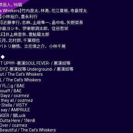
梶原岳人、96猫
at’s Whiskers】竹内良太、林勇、花江夏樹、寺島惇太
ez】小林裕介、豊永利行
等】近藤孝行、志麻、土岐隼一、畠中祐、矢野奨吾
TY】中島ヨシキ、伊東歌詞太郎、住谷哲栄
ULE】井上麻里奈、置鮎龍太郎
】天月、北村諒、千葉翔也
ck】バトリ勝悟、立花慎之介、小林千晃
 ◆
IT UP!!!!!! -悪漢SOUL FEVER- / 悪漢奴等
BOYZ-悪漢奴等 Underground- / 悪漢奴等
ut / The Cat's Whiskers
 / The Cat's Whiskers
' FL△g / BAE
ous!!! / BAE
r Dayz / cozmez
 they at / cozmez
 Stella / VISTY
 I say / AMPRULE
NGER / 獄Luck
 Outta Here / 1Nm8
 Over / cozmez
s Beautiful / The Cat's Whiskers