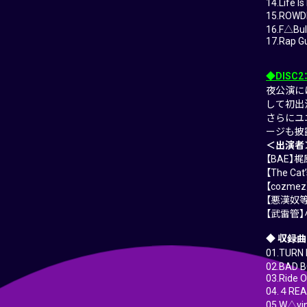
14.Life I
15.ROWD
16.F△Bul
17.Rap Gu
◆DISC
夜公演に
して初出
さらにユ
ージも披
＜出演者
【BAE】
【The C
【cozm
【悪漢奴
【武雷管
◆ 収録曲
01.TURN 
02.BAD 
03.Ride O
04.４REAL
05.W△vin