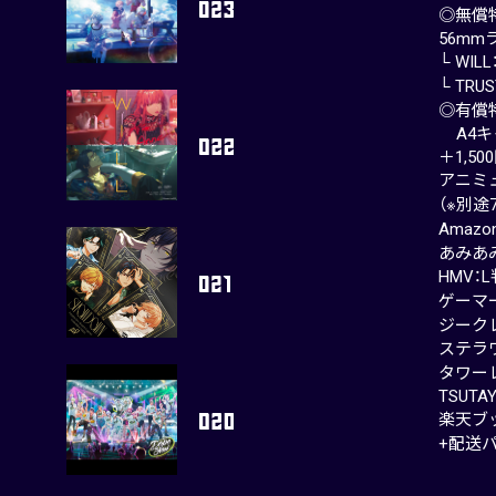
◎無償
56m
└ WIL
└ TR
◎有償
A4キ
＋1,50
アニミ
（※別
Amazo
あみあ
HMV：
ゲーマ
ジーク
ステラ
タワー
TSUT
楽天ブッ
+配送