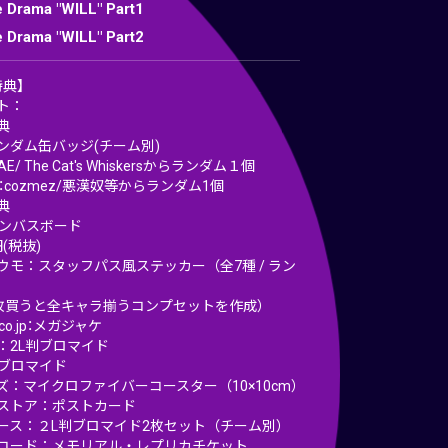
e Drama "WILL" Part1
e Drama "WILL" Part2
特典】
ト：
典
ランダム缶バッジ(チーム別)
BAE/ The Cat's Whiskersからランダム１個
ST：cozmez/悪漢奴等からランダム1個
典
ンバスボード
円(税抜)
ウモ：スタッフパス風ステッカー（全7種 / ラン
7枚買うと全キャラ揃うコンプセットを作成）
.co.jp：メガジャケ
：2L判ブロマイド
判ブロマイド
ズ：マイクロファイバーコースター（10×10cm）
ストア：ポストカード
ース：２L判ブロマイド2枚セット（チーム別）
コード：メモリアル・レプリカチケット