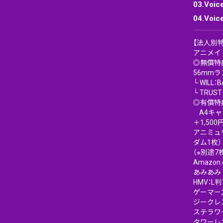
03.Voic
04.Voic
【法人別
アニメイ
◎無償特
56mm
└ WILL：
└ TRU
◎有償特
A4キャ
＋1,500
アニミュ
ダム1枚）
（※別途
Amazon
あみあみ
HMV：L
ゲーマー
ジークレ
ステラワ
タワーレ