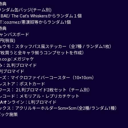
特典
mランダム缶バッジ(チーム別)
L：BAE/ The Cat's Whiskersからランダム１個
UST：cozmez/悪漢奴等からランダム1個
特典
ャンバスボード
0円(税抜)
ュウモ：スタッフパス風ステッカー（全7種 / ランダム1枚）
途7枚買うと全キャラ揃うコンプセットを作成）
n.co.jp：メガジャケ
み：2L判ブロマイド
L判ブロマイド
ーズ：マイクロファイバーコースター（10×10cm）
レストア：ポストカード
ワース：２L判ブロマイド2枚セット（チーム別）
レコード：メモリアル・レプリカチケット
AYAオンライン：L判ブロマイド
クス：アクリルキーホルダー5cm×5cm（全2種/ランダム1種）
パック施策