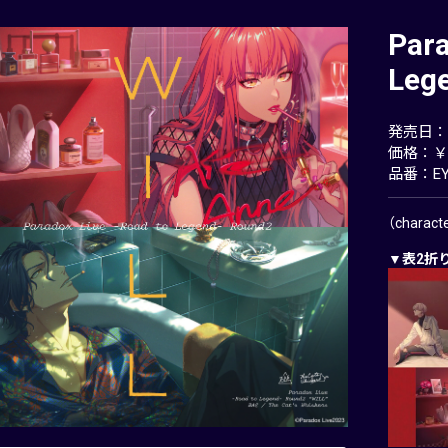
Para
Leg
発売日：20
価格：￥2
品番：EYC
（charac
▼表2折