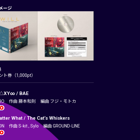
メージ
典
ト券（1,000pt）
△XY∞ / BAE
CRO 作曲 藤本和則 編曲 フジ・モトカ
tter What / The Cat’s Whiskers
N 作曲 S-kit , Sylo 編曲 GROUND-LINE