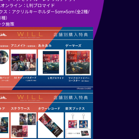
YAオンライン：L判ブロマイド
クス：アクリルキーホルダー5cm×5cm（全2種/
1種）
ック施策