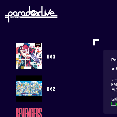
paradoxlive
Pa
🔥 
テー
BA
自

htt