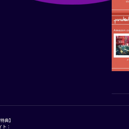
別特典】
イト：