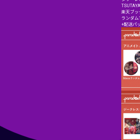
TSUTA
楽天ブッ
ランダム
+配送パ