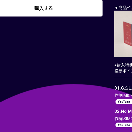
▼商品イ
購入する
●封入特
投票ポイン
01.G△L
作詞 MI
02.No Ma
作詞 SIMO