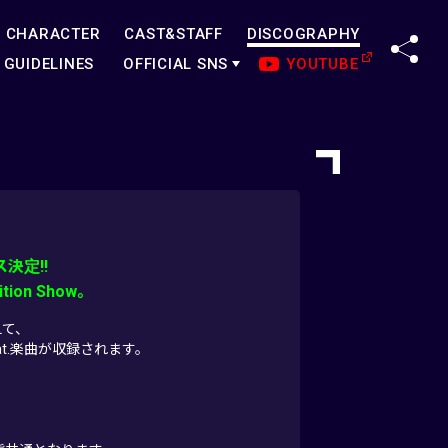
CHARACTER
CAST&STAFF
DISCOGRAPHY
SHA
GUIDELINES
OFFICIAL SNS
YOUTUBE
ス決定!!
n Show。
えて、
t.楽曲が収録されます。