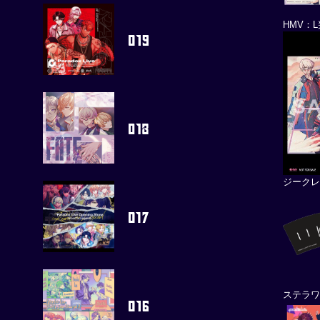
HMV：
ジーク
ステラワ