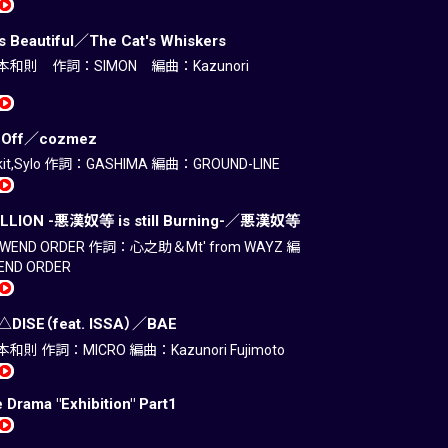
Is Beautiful／The Cat's Whiskers
和則 作詞：SIMON 編曲：Kazunori
k Off／cozmez
it,Sylo 作詞：GASHIMA 編曲：GROUND-LINE
ELLION -悪漢奴等 is still Burning-／悪漢奴等
END ORDER 作詞：心之助＆Mt' from WAYZ 編
ND ORDER
△DISE（feat. ISSA）／BAE
則 作詞：MICRO 編曲：Kazunori Fujimoto
 Drama "Exhibition" Part1