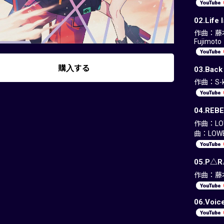
02.Life 
作曲：藤本
Fujimoto
購入する
03.Bac
作曲：S-k
04.REB
作曲：LOW
曲：LOWE
05.P△R
作曲：藤本和
06.Voice