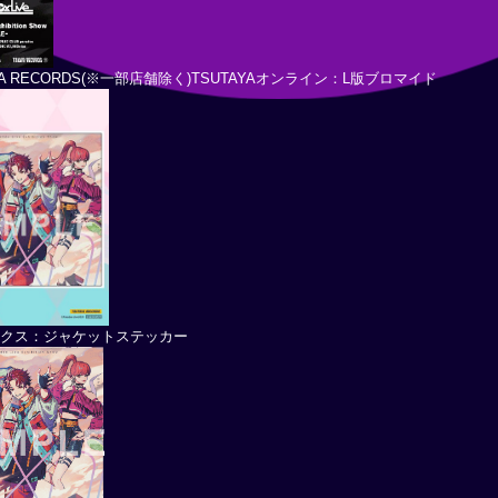
YA RECORDS(※一部店舗除く)TSUTAYAオンライン：L版ブロマイド
ックス：ジャケットステッカー