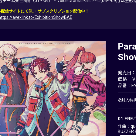
各チーム楽曲4曲（01～04）・Voice Drama Part1～4（06～09）」
各配信サイトにてDL・サブスクリプション配信中！
https://avex.lnk.to/ExhibitionShowBAE
Para
Sho
発売日：20
価格：￥3
品番：EY
💿封入
01.FR
作曲：qug
BUZZER 