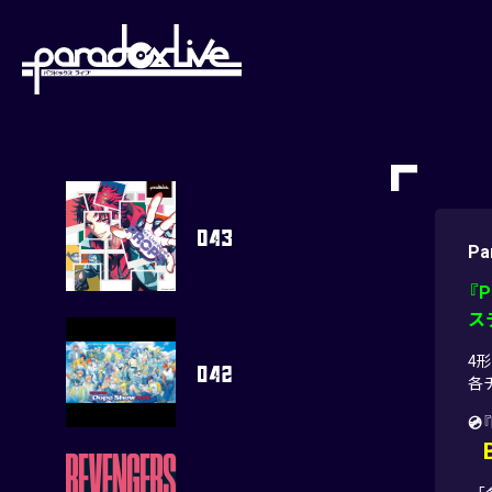
paradoxlive
Pa
『P
ス
4形
各
💿
『