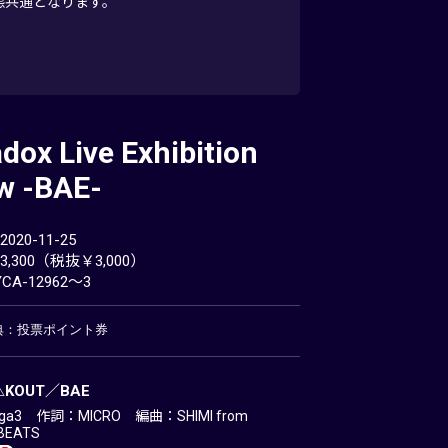
は全形態共通となります。
dox Live Exhibition
w -BAE-
20-11-25
,300（税抜￥3,000）
CA-12962～3
特典：投票ポイント券
E△KOUT／BAE
a3 作詞：MICRO 編曲：SHIMI from
BEATS