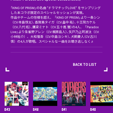
「KING OF PRISM」の名曲 "ドラマチックLOVE" をサンプリング
した本コラボ限定のスペシャルセッションが実現。
作品やチームの垣根を超え、「KING OF PRISM」より一条シン
（CV.寺島惇太）、香賀美タイガ（CV.畠中 祐）、十王院カケル
（CV.八代 拓）、鷹梁ミナト（CV.五十嵐 雅）の4人、「Paradox
Live」より朱雀野アレン（CV.梶原岳人）、矢戸乃上珂波汰（CV.
小林裕介）、大和憧吾（CV.中島ヨシキ）、犬飼憂人（CV.古川
慎）の4人が歌唱。スペシャルな一曲をお聴き逃しなく♬
BACK TO LIST