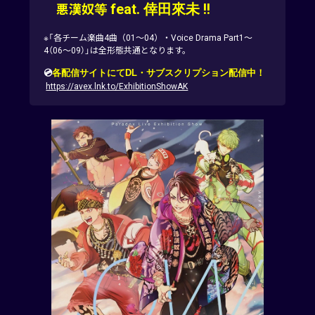
feat.
倖田來未
!!
悪漢奴等
※「各チーム楽曲4曲（01～04）・Voice Drama Part1～
4（06～09）」は全形態共通となります。
💿
各配信サイトにてDL・サブスクリプション配信中！
https://avex.lnk.to/ExhibitionShowAK