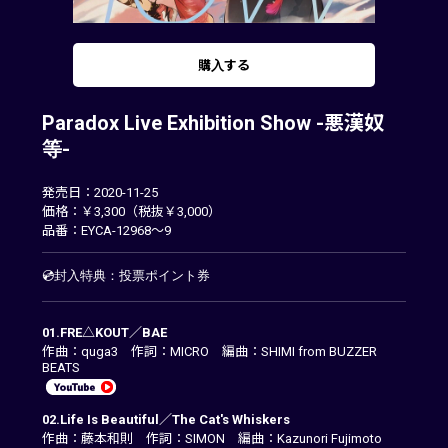
購入する
Paradox Live Exhibition Show -悪漢奴
等-
発売日：2020-11-25
価格：￥3,300（税抜￥3,000）
品番：EYCA-12968～9
💿封入特典：投票ポイント券
01.FRE△KOUT／BAE
作曲：quga3 作詞：MICRO 編曲：SHIMI from BUZZER
BEATS
02.Life Is Beautiful／The Cat's Whiskers
作曲：藤本和則 作詞：SIMON 編曲：Kazunori Fujimoto