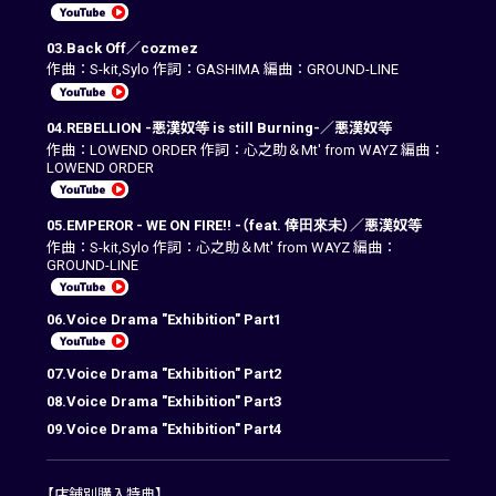
03.Back Off／cozmez
作曲：S-kit,Sylo 作詞：GASHIMA 編曲：GROUND-LINE
04.REBELLION -悪漢奴等 is still Burning-／悪漢奴等
作曲：LOWEND ORDER 作詞：心之助＆Mt' from WAYZ 編曲：
LOWEND ORDER
05.EMPEROR - WE ON FIRE!! -（feat. 倖田來未）／悪漢奴等
作曲：S-kit,Sylo 作詞：心之助＆Mt' from WAYZ 編曲：
GROUND-LINE
06.Voice Drama "Exhibition" Part1
07.Voice Drama "Exhibition" Part2
08.Voice Drama "Exhibition" Part3
09.Voice Drama "Exhibition" Part4
【店舗別購入特典】