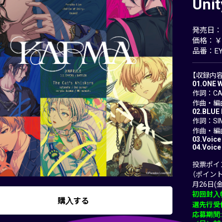
Uni
発売日：20
価格：￥2
品番：EYC
【収録内容
01.ONE 
作詞：CA
作曲・編曲
02.BLUE 
作詞：SI
作曲・編曲
03.Voice
04.Voice
投票ポイント
（ポイント
月26日(金)
初回封入特典
購入する
選先行受
応募期間: