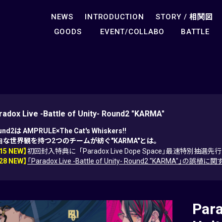
NEWS
INTRODUCTION
STORY /
相関図
GOODS
EVENT/COLLABO
BATTLE
radox Live -Battle of Unity- Round2 "KARMA"
und2は AMPRULE×The Cat's Whiskers!!
自な世界観を持つ2つのチームが紡ぐ"KARMA"とは。
.15 NEW】
初回封入特典に「Paradox Live Dope Space」最速特別抽
.28 NEW】
「Paradox Live -Battle of Unity- Round2 "KARM
Para