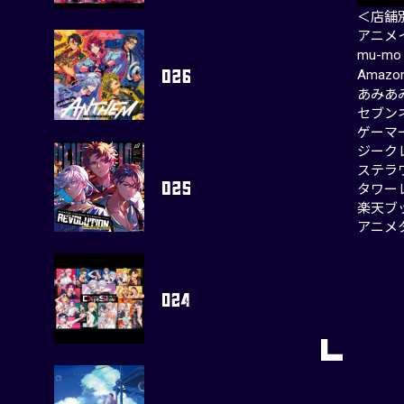
＜店舗
アニメイ
mu-
Amazo
あみあ
セブン
ゲーマー
ジーク
ステラワ
タワー
楽天ブ
アニメタ