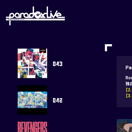
paradoxlive
Pa
Ro
独
【2
【3