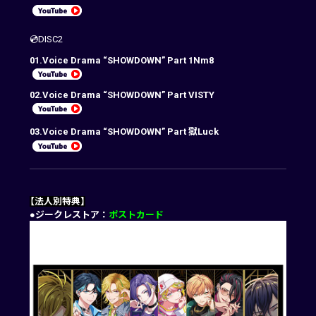
💿DISC2
01.Voice Drama “SHOWDOWN” Part 1Nm8
02.Voice Drama “SHOWDOWN” Part VISTY
03.Voice Drama “SHOWDOWN” Part 獄Luck
【法人別特典】
●ジークレストア：
ポストカード