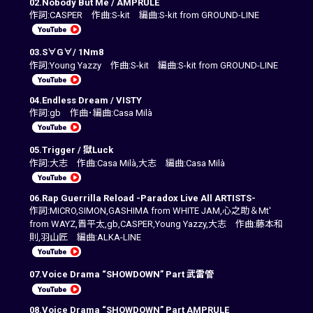
02.Nobody But Me / AMPRULE
作詞:CASPER 作曲:S-kit 編曲:S-kit from GROUND-LINE
03.S∀G∀/ 1Nm8
作詞:Young Yazzy 作曲:S-kit 編曲:S-kit from GROUND-LINE
04.Endless Dream / VISTY
作詞:gb 作曲･編曲:Casa Milà
05.Trigger / 獄Luck
作詞:大志 作曲:Casa Milà,大志 編曲:Casa Milà
06.Rap Guerrilla Reload -Paradox Live All ARTISTS-
作詞:MICRO,SIMON,GASHIMA from WHITE JAM,心之助＆Mt'
from WAYZ,晋平太,gb,CASPER,Young Yazzy,大志 作曲:藤本和
則,羽山匠 編曲:ALKA-LINE
07.Voice Drama “SHOWDOWN” Part 武雷管
08.Voice Drama “SHOWDOWN” Part AMPRULE