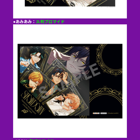
●あみあみ：
2L判ブロマイド