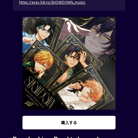
https://avex.lnk.to/SHOWDOWN_music
購入する