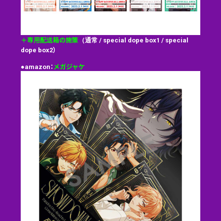
＋専用配送箱の施策
（通常 / special dope box1 / special
dope box2）
●amazon：
メガジャケ