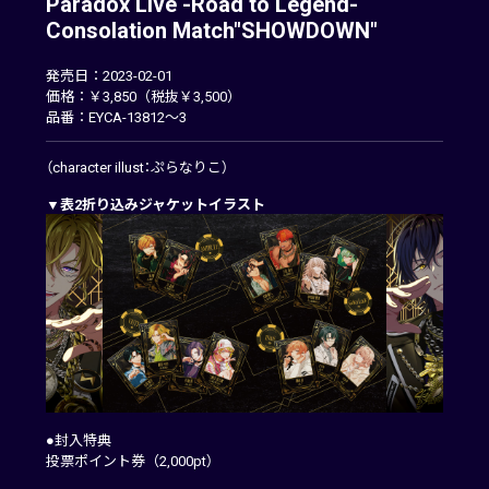
Paradox Live -Road to Legend-
Consolation Match"SHOWDOWN"
発売日：2023-02-01
価格：￥3,850（税抜￥3,500）
品番：EYCA-13812～3
（character illust：ぷらなりこ）
▼表2折り込みジャケットイラスト
●封入特典
投票ポイント券（2,000pt）