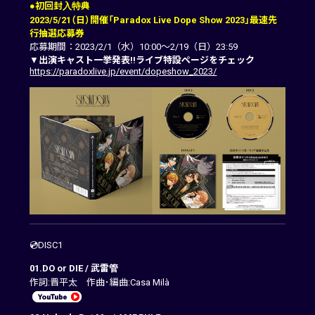
●初回封入特典
2023/5/21（日）開催「Paradox Live Dope Show 2023」最速先
行抽選応募券
応募期間：2023/2/1（水）10:00～2/19（日）23:59
▼
出演キャスト一挙発表!!ライブ特設ページをチェック
https://paradoxlive.jp/event/dopeshow_2023/
💿DISC1
01.DO or DIE / 武雷管
作詞:晋平太 作曲･編曲:Casa Milà