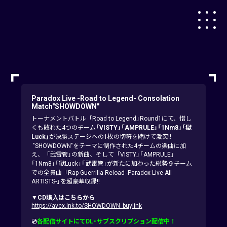
Paradox Live -Road to Legend- Consolation
Match"SHOWDOWN"
トーナメントバトル「Road to Legend」Round1にて、惜し
くも敗れた4つのチーム
「VISTY」「AMPRULE」「1Nm8」「獄
Luck」
が決勝ステージへの1枚の切符を賭けて激突!!
"SHOWDOWN"をテーマに制作された4チームの楽曲に加
え、「武雷管」の新曲、そして「VISTY」「AMPRULE」
「1Nm8」「獄Luck」「武雷管」が新たに加わった総勢９チーム
での全員曲「Rap Guerrilla Reload -Paradox Live All
ARTISTS-」を超豪華収録!!
▼CD購入はこちらから
https://avex.lnk.to/SHOWDOWN_buylink
💿
各配信サイトにてDL・サブスクリプション配信中！