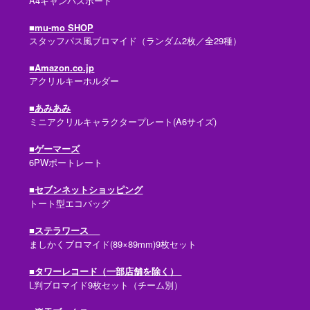
A4キャンバスボード
■mu-mo SHOP
スタッフパス風ブロマイド（ランダム2枚／全29種）
■Amazon.co.jp
アクリルキーホルダー
■あみあみ
ミニアクリルキャラクタープレート(A6サイズ)
■ゲーマーズ
6PWポートレート
■セブンネットショッピング
トート型エコバッグ
■ステラワース
ましかくブロマイド(89×89mm)9枚セット
■タワーレコード（一部店舗を除く）
L判ブロマイド9枚セット（チーム別）