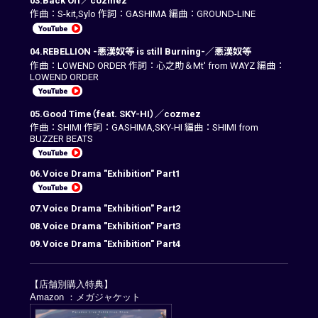
03.Back Off／cozmez
作曲：S-kit,Sylo 作詞：GASHIMA 編曲：GROUND-LINE
04.REBELLION -悪漢奴等 is still Burning-／悪漢奴等
作曲：LOWEND ORDER 作詞：心之助＆Mt' from WAYZ 編曲：
LOWEND ORDER
05.Good Time（feat. SKY-HI）／cozmez
作曲：SHIMI 作詞：GASHIMA,SKY-HI 編曲：SHIMI from
BUZZER BEATS
06.Voice Drama "Exhibition" Part1
07.Voice Drama "Exhibition" Part2
08.Voice Drama "Exhibition" Part3
09.Voice Drama "Exhibition" Part4
【店舗別購入特典】
Amazon ：メガジャケット