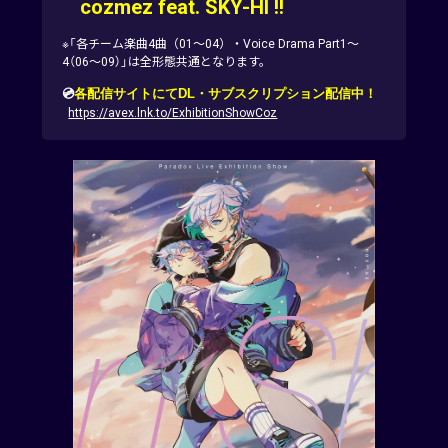
cozmez feat.
SKY-HI
!!
※「各チーム楽曲4曲（01～04）・Voice Drama Part1～
4（06～09）」は全形態共通となります。
💿
各配信サイトにてDL・サブスクリプション配信中！
https://avex.lnk.to/ExhibitionShowCoz