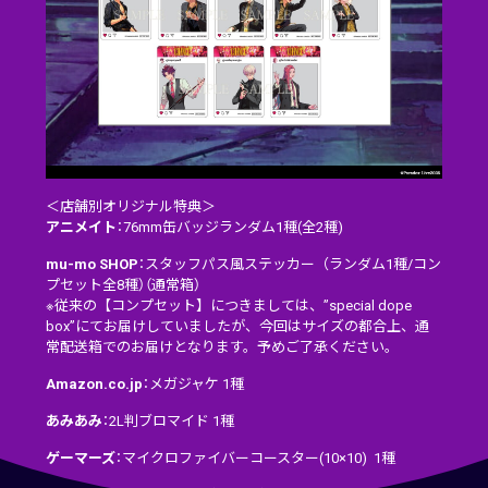
＜店舗別オリジナル特典＞
アニメイト
：76mm缶バッジランダム1種(全2種)
mu-mo SHOP
：スタッフパス風ステッカー（ランダム1種/コン
プセット全8種）（通常箱）
※従来の【コンプセット】につきましては、”special dope
box”にてお届けしていましたが、今回はサイズの都合上、通
常配送箱でのお届けとなります。予めご了承ください。
Amazon.co.jp
：メガジャケ 1種
あみあみ
：2L判ブロマイド 1種
ゲーマーズ
：マイクロファイバーコースター(10×10) 1種