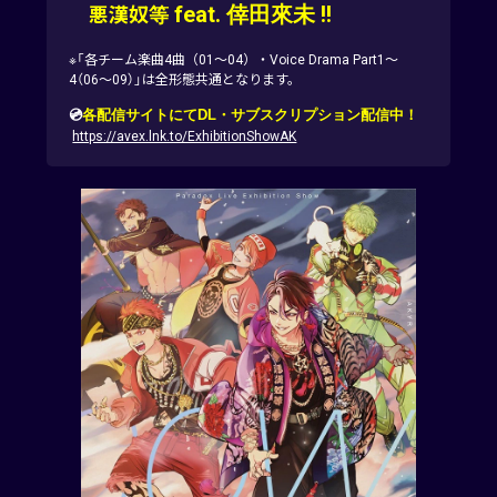
feat.
倖田來未
!!
悪漢奴等
※「各チーム楽曲4曲（01～04）・Voice Drama Part1～
4（06～09）」は全形態共通となります。
💿
各配信サイトにてDL・サブスクリプション配信中！
https://avex.lnk.to/ExhibitionShowAK