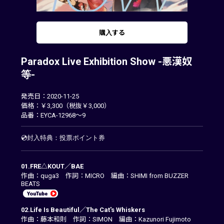
購入する
Paradox Live Exhibition Show -悪漢奴
等-
発売日：2020-11-25
価格：￥3,300（税抜￥3,000）
品番：EYCA-12968～9
💿封入特典：投票ポイント券
01.FRE△KOUT／BAE
作曲：quga3 作詞：MICRO 編曲：SHIMI from BUZZER
BEATS
02.Life Is Beautiful／The Cat's Whiskers
作曲：藤本和則 作詞：SIMON 編曲：Kazunori Fujimoto