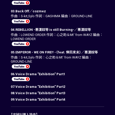
03.Back Off／cozmez
作曲：S-kit,Sylo 作詞：GASHIMA 編曲：GROUND-LINE
04.REBELLION -悪漢奴等 is still Burning-／悪漢奴等
作曲：LOWEND ORDER 作詞：心之助＆Mt' from WAYZ 編曲：
LOWEND ORDER
05.EMPEROR - WE ON FIRE!! -（feat. 倖田來未）／悪漢奴等
作曲：S-kit,Sylo 作詞：心之助＆Mt' from WAYZ 編曲：
GROUND-LINE
06.Voice Drama "Exhibition" Part1
07.Voice Drama "Exhibition" Part2
08.Voice Drama "Exhibition" Part3
09.Voice Drama "Exhibition" Part4
【店舗別購入特典】