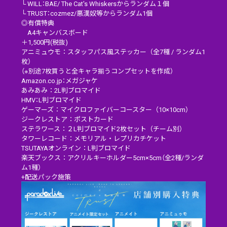
└ WILL：BAE/ The Cat's Whiskersからランダム１個
└ TRUST：cozmez/悪漢奴等からランダム1個
◎有償特典
A4キャンバスボード
＋1,500円(税抜)
アニミュウモ：スタッフパス風ステッカー（全7種 / ランダム1
枚）
（※別途7枚買うと全キャラ揃うコンプセットを作成）
Amazon.co.jp：メガジャケ
あみあみ：2L判ブロマイド
HMV：L判ブロマイド
ゲーマーズ：マイクロファイバーコースター（10×10cm）
ジークレストア：ポストカード
ステラワース：２L判ブロマイド2枚セット（チーム別）
タワーレコード：メモリアル・レプリカチケット
TSUTAYAオンライン：L判ブロマイド
楽天ブックス：アクリルキーホルダー5cm×5cm（全2種/ランダ
ム1種）
+配送パック施策