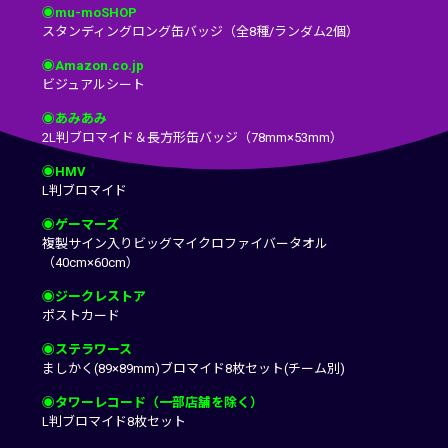
◉mu-moSHOP
スタンディングロング缶バッジ（全8種/ランダム2個）
◉Amazon.co.jp
ビジュアルシート
◉あみあみ
2L判ブロマイド＆長方形缶バッジ（78mm×53mm）
◉HMV
L判ブロマイド
◉ゲーマーズ
複製サイン入りビッグマイクロファイバータオル
（40cm×60cm）
◉ジークレストア
ポストカード
◉ステラワース
ましかく(89×89mm)ブロマイド8枚セット(チーム別)
◉タワーレコード（一部店舗を除く）
L判ブロマイド8枚セット