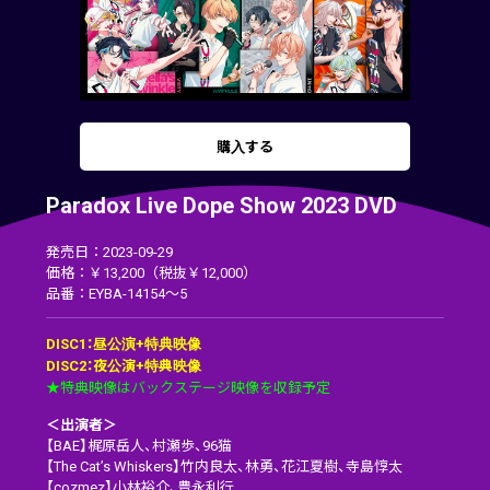
購入する
Paradox Live Dope Show 2023 DVD
発売日：2023-09-29
価格：￥13,200（税抜￥12,000）
品番：EYBA-14154～5
DISC1：昼公演+特典映像
DISC2：夜公演+特典映像
★特典映像はバックステージ映像を収録予定
＜出演者＞
【BAE】梶原岳人、村瀬歩、96猫
【The Cat’s Whiskers】竹内良太、林勇、花江夏樹、寺島惇太
【cozmez】小林裕介、豊永利行