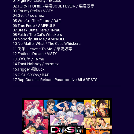
01.Fight For Liberty / 獄Luck
02.TURN IT UP!!!!!! -悪漢SOUL FEVER- / 悪漢奴等
03.For my Stella / VISTY
04.Get it / cozmez
05.We △re The Future / BAE
06.True Pride / AMPRULE
07.Break Outta Here / 1Nm8
08.Faith / The Cat’s Whiskers
09.Nobody But Me / AMPRULE
10.No Matter What / The Cat’s Whiskers
11.喝采 -Leave It To Me- / 悪漢奴等
12.Endless Dream / VISTY
13.S∀G∀ / 1Nm8
14.Trust Nobody / cozmez
15.Trigger /獄Luck
16.G△L△XY∞ / BAE
17.Rap Guerrilla Reload -Paradox Live All ARTISTS-