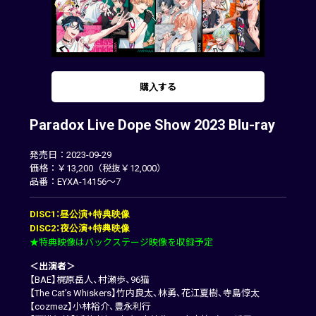
購入する
Paradox Live Dope Show 2023 Blu-ray
発売日：2023-09-29
価格：￥13,200（税抜￥12,000）
品番：EYXA-14156～7
DISC1：昼公演+特典映像
DISC2：夜公演+特典映像
★特典映像はバックステージ映像を収録予定
＜出演者＞
【BAE】梶原岳人、村瀬歩、96猫
【The Cat’s Whiskers】竹内良太、林勇、花江夏樹、寺島惇太
【cozmez】小林裕介、豊永利行