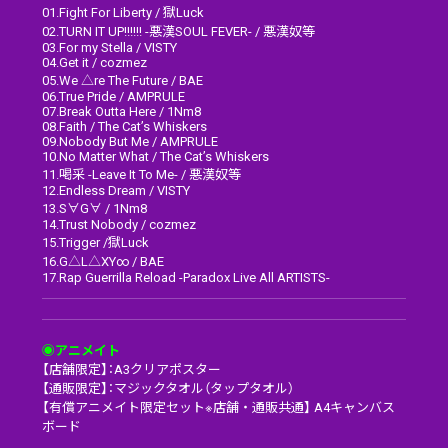
01.Fight For Liberty / 獄Luck
02.TURN IT UP!!!!!! -悪漢SOUL FEVER- / 悪漢奴等
03.For my Stella / VISTY
04.Get it / cozmez
05.We △re The Future / BAE
06.True Pride / AMPRULE
07.Break Outta Here / 1Nm8
08.Faith / The Cat’s Whiskers
09.Nobody But Me / AMPRULE
10.No Matter What / The Cat’s Whiskers
11.喝采 -Leave It To Me- / 悪漢奴等
12.Endless Dream / VISTY
13.S∀G∀ / 1Nm8
14.Trust Nobody / cozmez
15.Trigger /獄Luck
16.G△L△XY∞ / BAE
17.Rap Guerrilla Reload -Paradox Live All ARTISTS-
◉アニメイト
【店舗限定】：A3クリアポスター
【通販限定】：マジックタオル（タップタオル）
【有償アニメイト限定セット※店舗・通販共通】 A4キャンバス
ボード