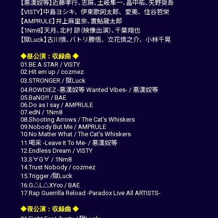
【悪漢奴等】近藤孝行、志麻、土岐隼一、畠中祐、矢野奨吾
【VISTY】中島ヨシキ、伊東歌詞太郎、愛美、住谷哲栄
【AMPRULE】井上麻里奈、置鮎龍太郎
【1Nm8】天月、北村 諒（映像出演）、千葉翔也
【獄Luck】古川慎、バトリ勝悟、立花慎之介、小林千晃
◆昼公演：収録曲 ◆
01.BE A STAR / VISTY
02.Hit em up / cozmez
03.STRONGER / 獄Luck
04.ROWDIEZ -悪漢奴等 Wanted Vibes- / 悪漢奴等
05.BaNG!!! / BAE
06.Do as I say / AMPRULE
07.edN / 1Nm8
08.Shooting Arrows / The Cat’s Whiskers
09.Nobody But Me / AMPRULE
10.No Matter What / The Cat’s Whiskers
11.喝采 -Leave It To Me- / 悪漢奴等
12.Endless Dream / VISTY
13.S∀G∀ / 1Nm8
14.Trust Nobody / cozmez
15.Trigger /獄Luck
16.G△L△XY∞ / BAE
17.Rap Guerrilla Reload -Paradox Live All ARTISTS-
◆夜公演：収録曲 ◆