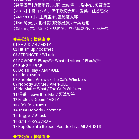
【悪漢奴等】近藤孝行、志麻、土岐隼一、畠中祐、矢野奨吾
【VISTY】中島ヨシキ、伊東歌詞太郎、愛美、住谷哲栄
【AMPRULE】井上麻里奈、置鮎龍太郎
【1Nm8】天月、北村 諒（映像出演）、千葉翔也
【獄Luck】古川慎、バトリ勝悟、立花慎之介、小林千晃
◆昼公演：収録曲 ◆
01.BE A STAR / VISTY
02.Hit em up / cozmez
03.STRONGER / 獄Luck
04.ROWDIEZ -悪漢奴等 Wanted Vibes- / 悪漢奴等
05.BaNG!!! / BAE
06.Do as I say / AMPRULE
07.edN / 1Nm8
08.Shooting Arrows / The Cat’s Whiskers
09.Nobody But Me / AMPRULE
10.No Matter What / The Cat’s Whiskers
11.喝采 -Leave It To Me- / 悪漢奴等
12.Endless Dream / VISTY
13.S∀G∀ / 1Nm8
14.Trust Nobody / cozmez
15.Trigger /獄Luck
16.G△L△XY∞ / BAE
17.Rap Guerrilla Reload -Paradox Live All ARTISTS-
◆夜公演：収録曲 ◆