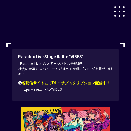
Paradox Live Stage Battle "VIBES"
「Paradox Live」のステージバトル最終戦!!
社会の表裏に立つ2チームがすべてを懸け"VIBES"を見せつけ
る！
💿
各配信サイトにてDL・サブスクリプション配信中！
https://avex.lnk.to/VIBES