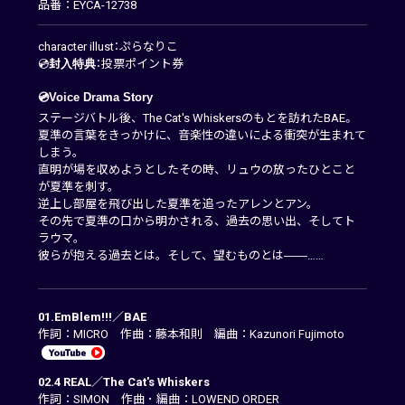
品番：EYCA-12738
character illust：ぷらなりこ
💿
封入特典
：投票ポイント券
💿Voice Drama Story
ステージバトル後、The Cat's Whiskersのもとを訪れたBAE。
夏準の言葉をきっかけに、音楽性の違いによる衝突が生まれて
しまう。
直明が場を収めようとしたその時、リュウの放ったひとこと
が夏準を刺す。
逆上し部屋を飛び出した夏準を追ったアレンとアン。
その先で夏準の口から明かされる、過去の思い出、そしてト
ラウマ。
彼らが抱える過去とは。そして、望むものとは――……
01.EmBlem!!!／BAE
作詞：MICRO 作曲：藤本和則 編曲：Kazunori Fujimoto
02.4 REAL／The Cat's Whiskers
作詞：SIMON 作曲 ･ 編曲：LOWEND ORDER