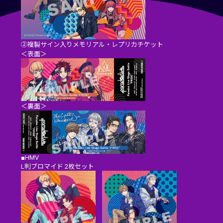
②複製サイン入りメモリアル・レプリカチケット
＜表面＞
＜裏面＞
■HMV
L判ブロマイド 2枚セット