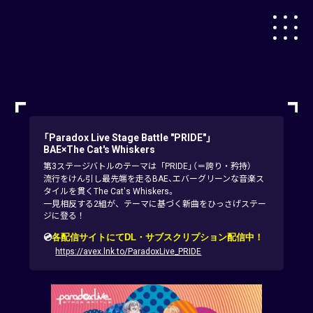
「Paradox Live Stage Battle "PRIDE"」
BAE×The Cat's Whiskers
第3ステージバトルのテーマは「PRIDE」（＝誇り・矜持）
流行をけん引し最先端を走るBAE、エバーグリーンな音楽ス
タイルを貫くThe Cat's Whiskers。
一見相反する2組が、テーマに基づく新曲をひっさげステー
ジに登る！
💿
各配信サイトにてDL・サブスクリプション配信中！
https://avex.lnk.to/ParadoxLive_PRIDE