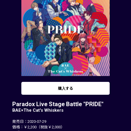
購入する
Paradox Live Stage Battle "PRIDE"
BAE×The Cat's Whiskers
発売日：2020-07-29
価格：￥2,200（税抜￥2,000）