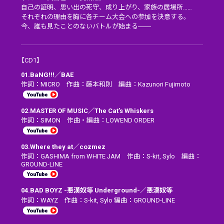
自己の証明、思い出の死守、成り上がり、家族の居場所……
それぞれの理由を胸に各チーム大会への参加を決意する。
今、誰も見たことのないバトルが始まる――
【CD1】
01.BaNG!!!／BAE
作詞：MICRO 作曲：藤本和則 編曲：Kazunori Fujimoto
02.MASTER OF MUSIC／The Cat’s Whiskers
作詞：SIMON 作曲・編曲：LOWEND ORDER
03.Where they at／cozmez
作詞：GASHIMA from WHITE JAM 作曲：S-kit, Sylo 編曲：
GROUND-LINE
04.BAD BOYZ -悪漢奴等 Underground-／悪漢奴等
作詞：WAYZ 作曲：S-kit, Sylo 編曲：GROUND-LINE