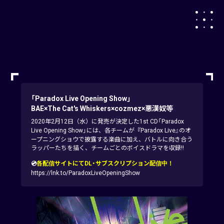
「Paradox Live Opening Show」
BAE×The Cat's Whiskers×cozmez×悪漢奴等
2020年2月12日（水）に発売が決定した1st CD「Paradox
Live Opening Show」には、各チームが『Paradox Live』のオ
ープニングショウで披露する楽曲に加え、バトルに向き合う
ラッパーたちを描く、チームごとのボイスドラマを収録!!
💿
各配信サイトにてDL・サブスクリプション配信中！
https://lnk.to/ParadoxLiveOpeningShow