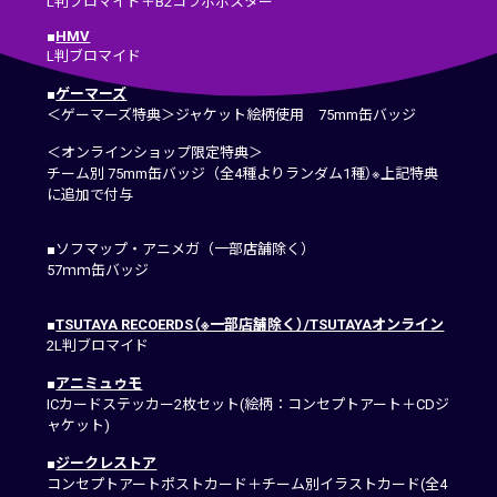
L判ブロマイド＋B2コラボポスター
■
HMV
L判ブロマイド
■
ゲーマーズ
＜ゲーマーズ特典＞ジャケット絵柄使用 75mm缶バッジ
＜オンラインショップ限定特典＞
チーム別 75mm缶バッジ（全4種よりランダム1種）※上記特典
に追加で付与
■ソフマップ・アニメガ（一部店舗除く）
57ｍｍ缶バッジ
■
TSUTAYA RECOERDS（※一部店舗除く）/TSUTAYAオンライン
2L判ブロマイド
■
アニミュゥモ
ICカードステッカー2枚セット(絵柄：コンセプトアート＋CDジ
ャケット)
■
ジークレストア
コンセプトアートポストカード＋チーム別イラストカード(全4