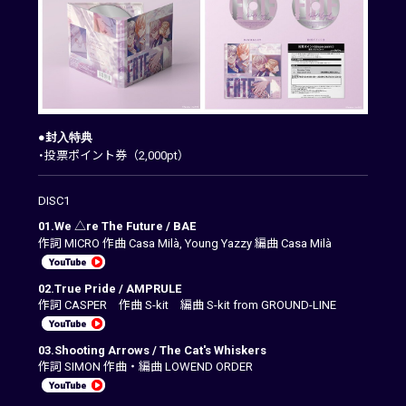
●封入特典
・投票ポイント券（2,000pt）
DISC1
01.We △re The Future / BAE
作詞 MICRO 作曲 Casa Milà, Young Yazzy 編曲 Casa Milà
02.True Pride / AMPRULE
作詞 CASPER 作曲 S-kit 編曲 S-kit from GROUND-LINE
03.Shooting Arrows / The Cat's Whiskers
作詞 SIMON 作曲・編曲 LOWEND ORDER