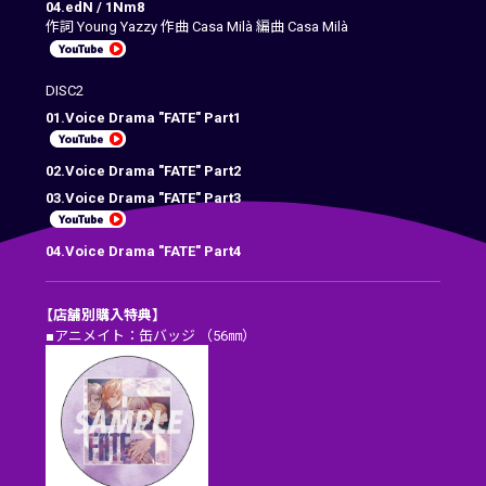
04.edN / 1Nm8
作詞 Young Yazzy 作曲 Casa Milà 編曲 Casa Milà
DISC2
01.Voice Drama "FATE" Part1
02.Voice Drama "FATE" Part2
03.Voice Drama "FATE" Part3
04.Voice Drama "FATE" Part4
【店舗別購入特典】
■アニメイト：缶バッジ （56㎜）