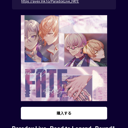
https://avex.lnk.to/ParadoxLive_FATE
購入する