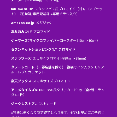
アニメイト
：76mm缶バッジ 1種
mu-mo SHOP
：スタッフパス風ブロマイド（対1/コンプセッ
ト）（通常箱/専用配送箱 ※専用チラシ入り）
Amazon.co.jp
：メガジャケ
あみあみ
：2L判ブロマイド
ゲーマーズ
：マイクロファイバーコースター（10cm×10cm）
セブンネットショッピング
：L判ブロマイド
ステラワース
：ましかくブロマイド(89mm×89mm)
タワーレコード（一部店舗を除く）
：複製サイン入りメモリア
ル・レプリカチケット
楽天ブックス
：スマホサイズブロマイド
アニメタイムズSTORE
：SNS風クリアカード1枚（全2種・ラン
ダム1枚）
ジークレストア
：ポストカード
※特典は無くなり次第終了となります。ぜひお早めにご予約く