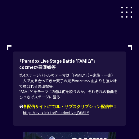
「Paradox Live Stage Battle "FAMILY"」
cozmez×悪漢奴等
第4ステージバトルのテーマは「FAMILY」（＝家族・一家）
二人で支え合ってきた双子の兄弟cozmez、血よりも強い絆
で結ばれる悪漢奴等。
"FAMILY"をテーマに2組は何を歌うのか。それぞれの新曲を
ひっさげステージに登る！
💿
各配信サイトにてDL・サブスクリプション配信中！
https://avex.lnk.to/PaladoxLive_FAMILY