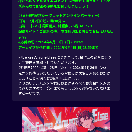
様からのリアルタイムコメントも読ませて頂きます！ヘッ
ズみんなでBAEの優勝をお祝いしましょう！
【BAE優勝記念シークレットオンラインパーティー】
日時：7月2日(火)20時30分～
出演：【BAE】梶原岳人、村瀬歩、96猫、MICRO
配信サイト：ご応募の際、参加用URLと併せてお伝えいたし
ます。
※応募締切：2024年6月30日（日）23:59
アーカイブ配信期間：2024年9月1日(日)23:59まで
※「Before Anyone Else」につきまして、制作上の都合により
に発売日を延期させていただきます。
【発売日】2024年5月28日（水）→
2024年6月26日（水）
発売をお待ちいただいている皆様には大変ご迷惑をおかけ
しますことを深くお詫び申し上げます。
より良いアルバムを皆様にお届けするべく鋭意制作を進め
ておりますので、発売までもうしばらくお待ちいただけま
すと幸いです。