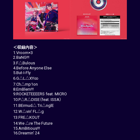
＜収録内容＞
1.Vroom×3
2.BaNG!!!
3.F△Bulous
4.Before Anyone Else
5.But-I-Fly
6.G△L△XY∞
7.Ch△mp1on
8.EmBlem!!!
9.ROCKETEEEERS feat. MICRO
10.P△R△DISE（feat. ISSA）
11.BErmud△ Tri△nglE
12.W△vin' FL△g
13.FRE△KOUT
14.We △re The Future
15.AmBitious!!!
16.Dreamin’ 24