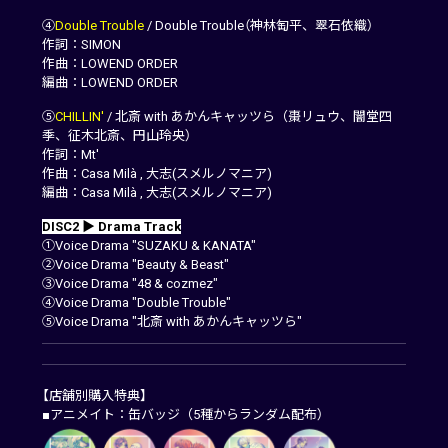
④
Double Trouble
/ Double Trouble（神林匋平、翠石依織）
作詞：SIMON
作曲：LOWEND ORDER
編曲：LOWEND ORDER
⑤
CHILLIN'
/ 北斎 with あかんキャッツら（棗リュウ、闇堂四
季、征木北斎、円山玲央）
作詞：Mt'
作曲：Casa Milà , 大志(スメルノマニア)
編曲：Casa Milà , 大志(スメルノマニア)
DISC2 ▶ Drama Track
①Voice Drama "SUZAKU & KANATA"
②Voice Drama "Beauty & Beast"
③Voice Drama "48 & cozmez"
④Voice Drama "Double Trouble"
⑤Voice Drama "北斎 with あかんキャッツら"
【店舗別購入特典】
■アニメイト：缶バッジ（5種からランダム配布）