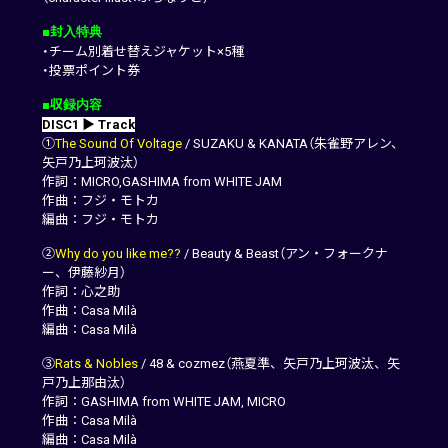
■封入特典
・チーム別着せ替えジャケット×5種
・投票ポイント券
■収録内容
DISC1 ▶ Track
①
The Sound Of Voltage
/ SUZAKU & KANATA（朱雀野アレン、
矢戸乃上珂波汰）
作詞：MICRO,GASHIMA from WHITE JAM
作曲：フジ・モトカ
編曲：フジ・モトカ
②
Why do you like me??
/ Beauty & Beast（アン・フォークナ
ー、伊藤紗月）
作詞：心之助
作曲：Casa Milà
編曲：Casa Milà
③
Rats & Nobles
/ 48 & cozmez（燕夏準、矢戸乃上珂波汰、矢
戸乃上那由汰）
作詞：GASHIMA from WHITE JAM, MICRO
作曲：Casa Milà
編曲：Casa Milà