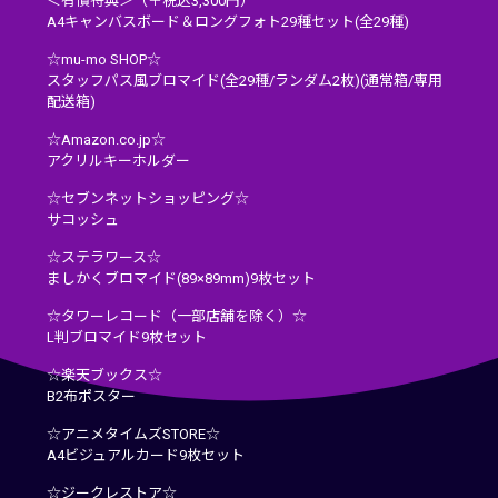
＜有償特典＞（＋税込3,300円）
A4キャンバスボード＆ロングフォト29種セット(全29種)
☆mu-mo SHOP☆
スタッフパス風ブロマイド(全29種/ランダム2枚)(通常箱/専用
配送箱)
☆Amazon.co.jp☆
アクリルキーホルダー
☆セブンネットショッピング☆
サコッシュ
☆ステラワース☆
ましかくブロマイド(89×89mm)9枚セット
☆タワーレコード（一部店舗を除く）☆
L判ブロマイド9枚セット
☆楽天ブックス☆
B2布ポスター
☆アニメタイムズSTORE☆
A4ビジュアルカード9枚セット
☆ジークレストア☆