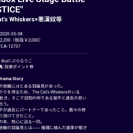
STICE"
at's Whiskers×悪漢奴等
20-05-08
,200（税抜￥2,000）
A-12737
er illust：ぷらなりこ
典
：投票ポイント券
Drama Story
の依織にはとある目論見があった。
を得るため、The Cat's Whiskersのいる
/7に赴き、そこで旧知の仲である匋平と過去の思い
合う。
平が過去にパートナーであったこと。数々の修
り抜けてきたこと。
の末、核心に迫る一同。
依織の目論見とは―― 複雑に絡んだ歯車が動き