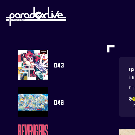
paradoxlive
「P
Th
「T
💿