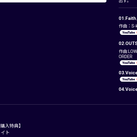
出す。
01.Fait
作曲：S-ki
02.OUT
作曲:LOW
ORDER
03.Voic
04.Voic
別購入特典】
メイト