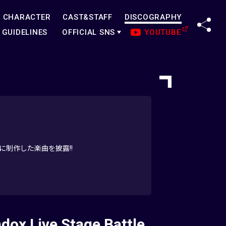
CHARACTER
CAST&STAFF
DISCOGRAPHY
SHA
GUIDELINES
OFFICIAL SNS
YOUTUBE
テーマに制作した楽曲を披露!!
dox Live Stage Battle