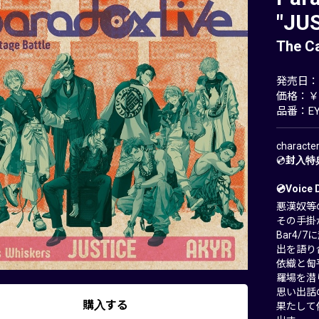
"JU
The C
発売日：20
価格：￥2
品番：EYC
charact
💿
封入特
💿Voice 
悪漢奴等
その手掛かり
Bar4
出を語り
依織と匋
羅場を潜
思い出話
購入する
果たして