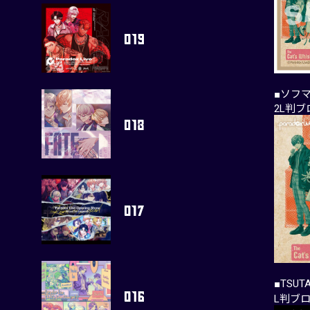
■ソフ
2L判
■TSUT
L判ブ