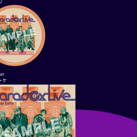
ジ
on
ャケ