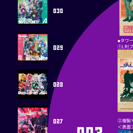
■タワ
①L判
②複製
＜表面