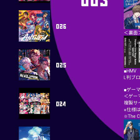
＜裏面
■HMV
L判ブ
■ゲー
＜ゲー
複製サ
※仕様
The 
※