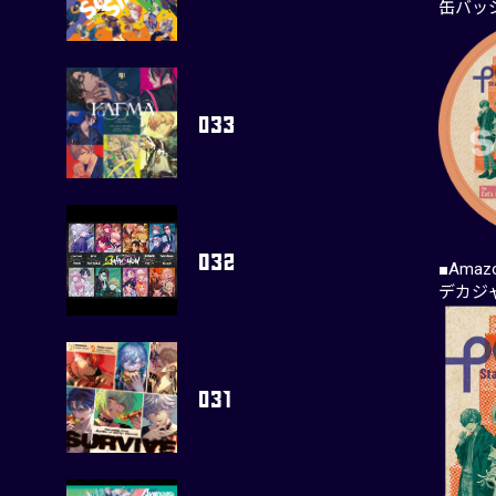
缶バッ
■Amaz
デカジ