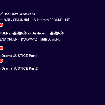
h／The Cat's Whiskers
t 作詞：SIMON 編曲：S-kit from GROUND-LINE
SIDERZ -悪漢奴等 is Justice- ／悪漢奴等
END ORDER 作詞:WAYZ 編曲:LOWEND
e Drama JUSTICE Part1
e Drama JUSTICE Part2