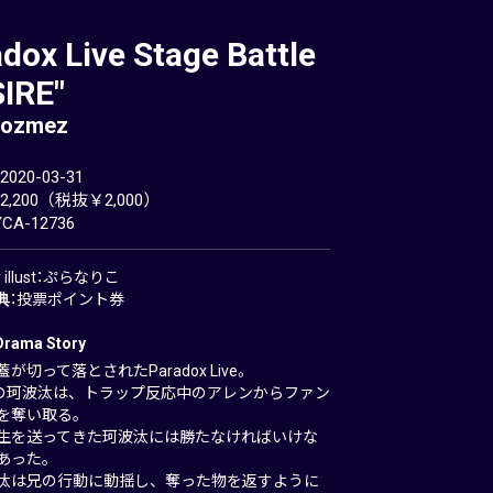
dox Live Stage Battle
IRE"
cozmez
20-03-31
,200（税抜￥2,000）
A-12736
er illust：ぷらなりこ
典
：投票ポイント券
Drama Story
が切って落とされたParadox Live。
ezの珂波汰は、トラップ反応中のアレンからファン
を奪い取る。
生を送ってきた珂波汰には勝たなければいけな
あった。
汰は兄の行動に動揺し、奪った物を返すように