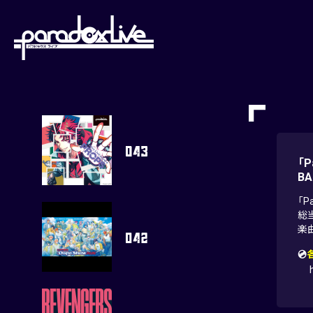
paradoxlive
「P
BA
「P
総
楽曲
💿