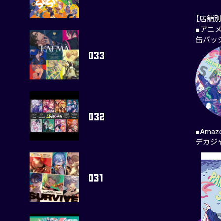
【店舗
■アニ
缶バッ
■Amaz
デカジ