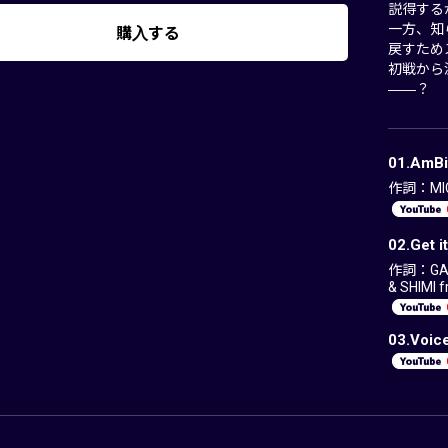
説得する
一方、知
購入する
戻すため
初戦から
――？
01.AmBi
作詞：MIC
02.Get 
作詞：GAS
& SHIMI 
03.Voic