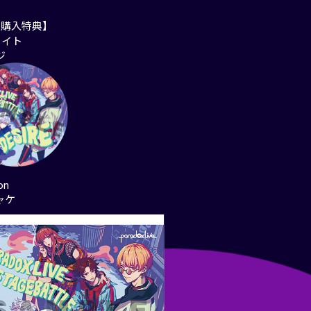
別購入特典】
メイト
ジ
on
ャケ