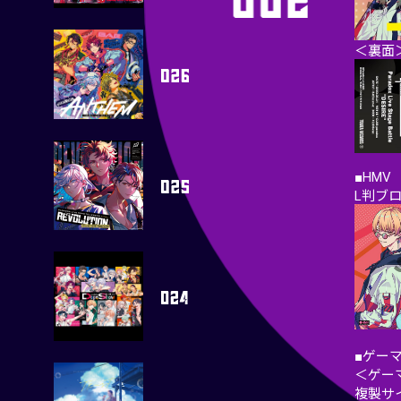
＜裏面
■HMV
L判ブ
■ゲー
＜ゲー
複製サ