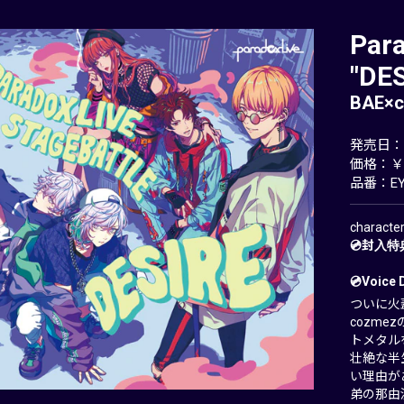
Para
"DES
BAE×
発売日：20
価格：￥2
品番：EYC
charact
💿封入特
💿Voice 
ついに火蓋
cozm
トメタル
壮絶な半
い理由が
弟の那由