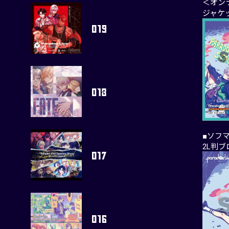
＜オン
ジャケ
■ソフ
2L判