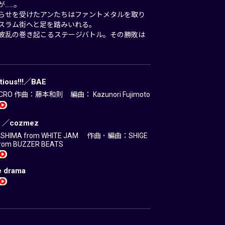
が……。
らせを受けたアンたちはファントメタルを取り
スラム街へと足を踏みいれる。
波乱の巻き起こるステージバトル。その勝敗は
tious!!!／BAE
RO 作曲：藤本和則 編曲： Kazunori Fujimoto
it ／cozmez
HIMA from WHITE JAM 作曲 ･ 編曲：SHIGE
from BUZZER BEATS
e drama