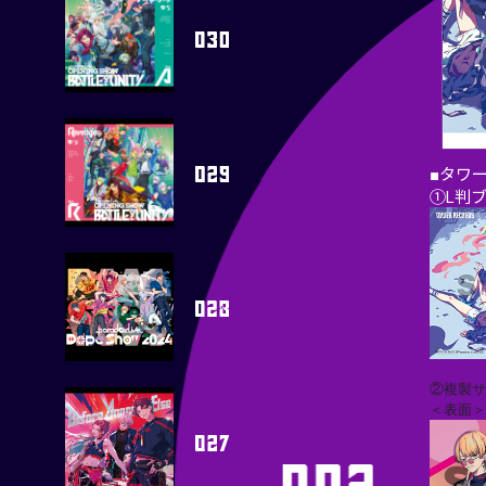
■タワ
①L判
②複製
＜表面