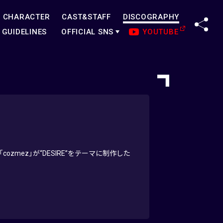
CHARACTER
CAST&STAFF
DISCOGRAPHY
SHA
GUIDELINES
OFFICIAL SNS
YOUTUBE
mez」が“DESIRE”をテーマに制作した