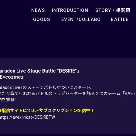
NEWS
INTRODUCTION
STORY /
相関図
GOODS
EVENT/COLLABO
BATTLE
aradox Live Stage Battle "DESIRE"」
E×cozmez
aradox Live」のステージバトルがついにスタート。
当たり戦で行われるバトルのトップバッターを飾る２つのチーム「BAE」「coz
を披露!!
各配信サイトにてDL・サブスクリプション配信中！
https://avex.lnk.to/DESIRETW