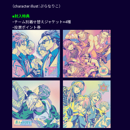
（character illust：ぷらなりこ）
■封入特典
・チーム別着せ替えジャケット×4種
・投票ポイント券