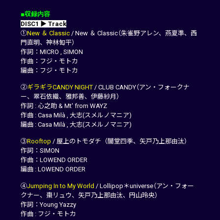
■収録内容
DISC1 ▶ Track
①
New ＆ Classic
/ New ＆ Classic（朱雀野アレン、燕夏準、西
門直明、神林匋平）
作詞：MICRO , SIMON
作曲：フジ・モトカ
編曲：フジ・モトカ
②
ギラギラCANDY NIGHT
/ CLUB CANDY（アン・フォークナ
ー、翠石依織、雅邦善、伊藤紗月）
作詞 : 心之助 & Mt' from WAYZ
作曲 : Casa Milà , 大志(スメルノマニア)
編曲 : Casa Milà , 大志(スメルノマニア)
③
Rooftop
/ 屋上のトモダチ（闇堂四季、矢戸乃上那由汰）
作詞：SIMON
作曲：LOWEND ORDER
編曲 : LOWEND ORDER
④
Jumping In to My World
/ Lollipop＊universe（アン・フォー
クナー、棗リュウ、矢戸乃上那由汰、円山玲央）
作詞：Young Yazzy
作曲 : フジ・モトカ