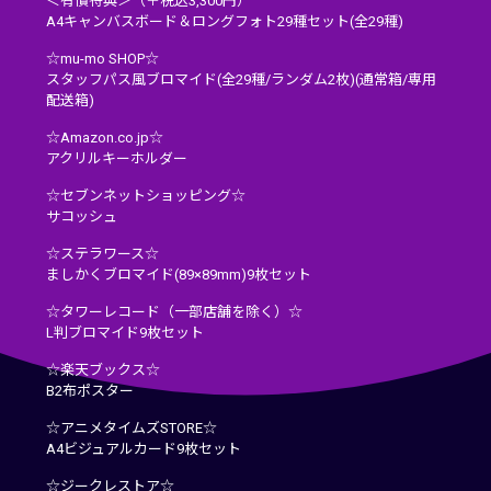
＜有償特典＞（＋税込3,300円）
A4キャンバスボード＆ロングフォト29種セット(全29種)
☆mu-mo SHOP☆
スタッフパス風ブロマイド(全29種/ランダム2枚)(通常箱/専用
配送箱)
☆Amazon.co.jp☆
アクリルキーホルダー
☆セブンネットショッピング☆
サコッシュ
☆ステラワース☆
ましかくブロマイド(89×89mm)9枚セット
☆タワーレコード（一部店舗を除く）☆
L判ブロマイド9枚セット
☆楽天ブックス☆
B2布ポスター
☆アニメタイムズSTORE☆
A4ビジュアルカード9枚セット
☆ジークレストア☆