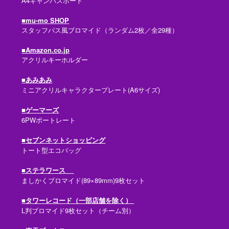
A4キャンバスボード
■mu-mo SHOP
スタッフパス風ブロマイド（ランダム2枚／全29種）
■Amazon.co.jp
アクリルキーホルダー
■あみあみ
ミニアクリルキャラクタープレート(A6サイズ)
■ゲーマーズ
6PWポートレート
■セブンネットショッピング
トート型エコバッグ
■ステラワース
ましかくブロマイド(89×89mm)9枚セット
■タワーレコード（一部店舗を除く）
L判ブロマイド9枚セット（チーム別）