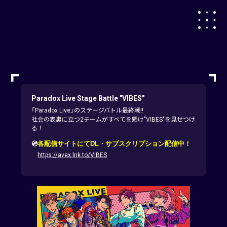
Paradox Live Stage Battle "VIBES"
「Paradox Live」のステージバトル最終戦!!
社会の表裏に立つ2チームがすべてを懸け"VIBES"を見せつけ
る！
💿
各配信サイトにてDL・サブスクリプション配信中！
https://avex.lnk.to/VIBES