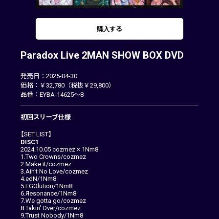
購入する
Paradox Live 2MAN SHOW BOX DVD
発売日：2025-04-30
価格：￥32,780（税抜￥29,800）
品番：EYBA-14625～8
初回スリーブ仕様
【SET LIST】
DISC1
2024.10.05 cozmez × 1Nm8
1.Two Crowns/cozmez
2.Make it/cozmez
3.Ain't No Love/cozmez
4.edN/1Nm8
5.EGOlution/1Nm8
6.Яesonance/1Nm8
7.We gotta go/cozmez
8.Takin' Over/cozmez
9.Trust Nobody/1Nm8