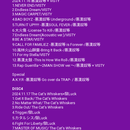
2024.11.16 悪漢奴等 × VISTY
1.NEVER END/VISTY
2.Endless Dream/VISTY
3.MAGIC CARPET/VISTY
4.BAD BOYZ -悪漢奴等 Underground-/悪漢奴等
5.TURN IT UP!!!!!! -悪漢SOUL FEVER-/悪漢奴等
6.⼤⽕傷 -License To Kill-/悪漢奴等
7.Endless Dream(Acoustic ver.)/VISTY
8.BE A STAR/VISTY
9.CALL FOR FAMILIEZ -悪漢奴等 is Forever-/悪漢奴等
10.⾵林⽕⼭韻雷-Bring It Back-/悪漢奴等
11.For my Stella/VISTY
12.悪漢太⿎ -This Is How We Roll-/悪漢奴等
13.Rap Guerrilla～2MAN SHOW ver.～/悪漢奴等 × VISTY
Special
A.K.Y.R -悪漢奴等 Go over da TRAP- / 悪漢奴等
DISC4
2024.11.17 The Cat's Whiskers×獄Luck
1.Get It Back/ The Cat's Whiskers
2.No Matter What/ The Cat's Whiskers
3.Ride Out/ The Cat's Whiskers
4.Trigger/獄Luck
5.カタルシス/獄Luck
6.Fight For Liberty/獄Luck
7.MASTER OF MUSIC/ The Cat's Whiskers