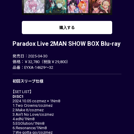
購入する
Paradox Live 2MAN SHOW BOX Blu-ray
発売日：2025-04-30
価格：￥32,780（税抜￥29,800）
品番：EYXA-14629～32
初回スリーブ仕様
【SET LIST】
DISC1
2024.10.05 cozmez × 1Nm8
1.Two Crowns/cozmez
2.Make it/cozmez
3.Ain't No Love/cozmez
4.edN/1Nm8
5.EGOlution/1Nm8
6.Яesonance/1Nm8
7.We gotta go/cozmez