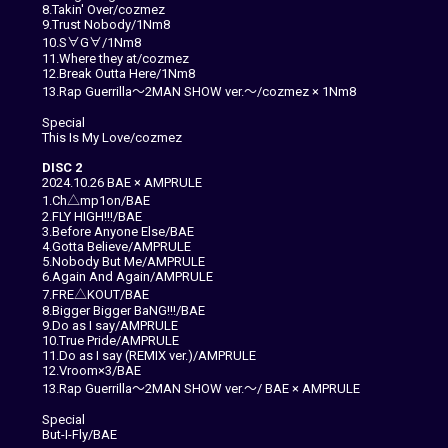
8.Takin' Over/cozmez
9.Trust Nobody/1Nm8
10.S∀G∀/1Nm8
11.Where they at/cozmez
12.Break Outta Here/1Nm8
13.Rap Guerrilla～2MAN SHOW ver.～/cozmez × 1Nm8
Special
This Is My Love/cozmez
DISC 2
2024.10.26 BAE × AMPRULE
1.Ch△mp1on/BAE
2.FLY HIGH!!!/BAE
3.Before Anyone Else/BAE
4.Gotta Believe/AMPRULE
5.Nobody But Me/AMPRULE
6.Again And Again/AMPRULE
7.FRE△KOUT/BAE
8.Bigger Bigger BaNG!!!/BAE
9.Do as I say/AMPRULE
10.True Pride/AMPRULE
11.Do as I say (REMIX ver.)/AMPRULE
12.Vroom×3/BAE
13.Rap Guerrilla～2MAN SHOW ver.～/ BAE × AMPRULE
Special
But-I-Fly/BAE