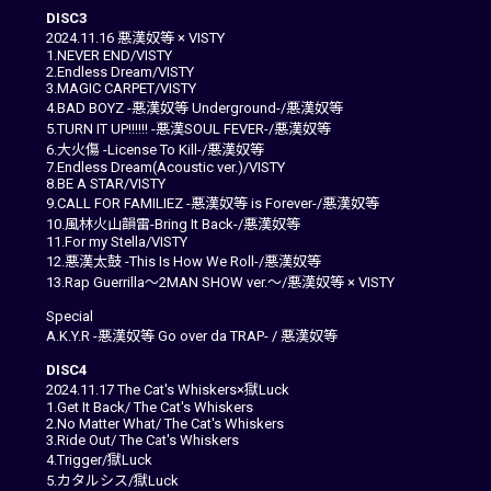
DISC3
2024.11.16 悪漢奴等 × VISTY
1.NEVER END/VISTY
2.Endless Dream/VISTY
3.MAGIC CARPET/VISTY
4.BAD BOYZ -悪漢奴等 Underground-/悪漢奴等
5.TURN IT UP!!!!!! -悪漢SOUL FEVER-/悪漢奴等
6.⼤⽕傷 -License To Kill-/悪漢奴等
7.Endless Dream(Acoustic ver.)/VISTY
8.BE A STAR/VISTY
9.CALL FOR FAMILIEZ -悪漢奴等 is Forever-/悪漢奴等
10.⾵林⽕⼭韻雷-Bring It Back-/悪漢奴等
11.For my Stella/VISTY
12.悪漢太⿎ -This Is How We Roll-/悪漢奴等
13.Rap Guerrilla～2MAN SHOW ver.～/悪漢奴等 × VISTY
Special
A.K.Y.R -悪漢奴等 Go over da TRAP- / 悪漢奴等
DISC4
2024.11.17 The Cat's Whiskers×獄Luck
1.Get It Back/ The Cat's Whiskers
2.No Matter What/ The Cat's Whiskers
3.Ride Out/ The Cat's Whiskers
4.Trigger/獄Luck
5.カタルシス/獄Luck