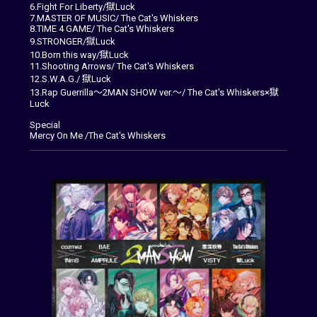
6.Fight For Liberty/獄Luck
7.MASTER OF MUSIC/ The Cat's Whiskers
8.TIME 4 GAME/ The Cat's Whiskers
9.STRONGER/獄Luck
10.Born this way/獄Luck
11.Shooting Arrows/ The Cat's Whiskers
12.S.W.A.G./ 獄Luck
13.Rap Guerrilla～2MAN SHOW ver.～/ The Cat's Whiskers×獄
Luck
Special
Mercy On Me /The Cat's Whiskers