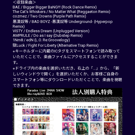
＜収録楽曲＞
BAE / Bigger Bigger BaNG!!! (Rock Dance Remix)
The Cat's Whiskers / No Matter What (Reggaeton Remix)
cozmez / Two Crowns (Purple Path Remix)
悪漢奴等 / BAD BOYZ -悪漢奴等 Underground- (Hyperpop
Remix)
VISTY / Endless Dream (Unplugged Version)
AMPRULE / Do as I say (Dubstep Remix)
1Nm8 / edN (L.O. Re:Groovelogy)
獄Luck / Fight For Liberty (Alternative Trap Remix)
※キーホルダーに内蔵のICタグをスマートフォンで読み取って
いただくことで、楽曲ファイルにアクセスすることができま
す。
※ドライブ内の楽曲を選択いただき、右上の「…」から、「新
しいウィンドウで開く」を選択いただくか、お客様ご自身の
スマートフォン等にダウンロードいただくことで、楽曲を視聴
できます。