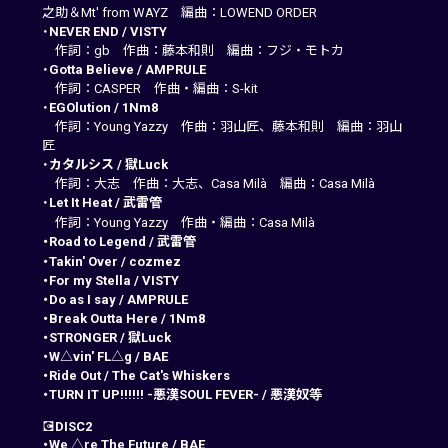
之助＆Mt' from WAYZ 編曲：LOWEND ORDER
・
NEVER END
 / 
VISTY
作詞：gb 作曲：藤本和則 編曲：フジ・モトカ
・
Gotta Believe
 / 
AMPRULE
作詞：CASPER 作曲・編曲：S-kit
・
EGOlution
 / 
1Nm8
作詞：Young Yazzy 作曲：羽山匠、藤本和則 編曲：羽山
匠
・
カタルシス
 / 
獄Luck
作詞：大志 作曲：大志、Casa Milà 編曲：Casa Milà
・
Let It Heat
 / 
武雷管
作詞：Young Yazzy 作曲・編曲：Casa Milà
・Road to Legend
 / 
武雷管
・Takin' Over
 / 
cozmez
・For my Stella
 / 
VISTY
・Do as I say
 / 
AMPRULE
・Break Outta Here
 / 
1Nm8
・STRONGER
 / 
獄Luck
・W△vin' FL△g
 / 
BAE
・Ride Out
 / 
The Cat's Whiskers
・TURN IT UP!!!!!! -悪漢SOUL FEVER-
 / 
悪漢奴等
💽
DISC2
・We △re The Future
 / 
BAE