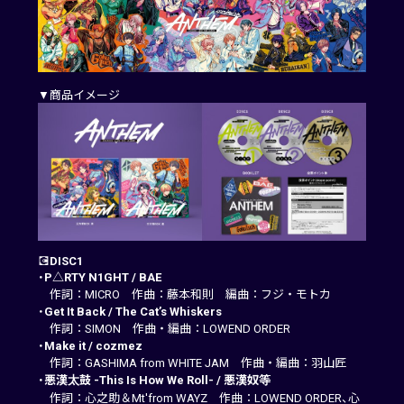
▼商品イメージ
💽
DISC1
・
P△RTY N1GHT
 / 
BAE
作詞：MICRO 作曲：藤本和則 編曲：フジ・モトカ
・
Get It Back
 / 
The Cat’s Whiskers
作詞：SIMON 作曲・編曲：LOWEND ORDER
・
Make it
 / 
cozmez
作詞：GASHIMA from WHITE JAM 作曲・編曲：羽山匠
・
悪漢太鼓 -This Is How We Roll-
 / 
悪漢奴等
作詞：心之助＆Mt'from WAYZ 作曲：LOWEND ORDER、心