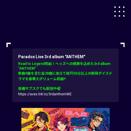
Paradox Live 3rd album "ANTHEM"
Road to Legend完結！ヘッズへの感謝を込めた3rd album
"ANTHEM"
新曲9曲を含む全38曲に加えて総尺50分以上の新規ボイスド
ラマを豪華大ボリューム収録!!
各種サブスクでも配信中🎧
https://avex.lnk.to/3rdanthemWE