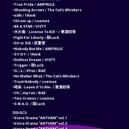
・True Pride
 / 
AMPRULE
・Shooting Arrows
 / 
The Cat's Whiskers
・edN
 / 
1Nm8
・Hit em up
 / 
cozmez
・BE A STAR
 / 
VISTY
・大火傷 - License To Kill -
 / 
悪漢奴等
・Fight For Liberty
 / 
獄Luck
・DO or DIE
 / 
武雷管
・Nobody But Me
 / 
AMPRULE
・S∀G∀
 / 
1Nm8
・Endless Dream
 / 
VISTY
・Trigger
 / 
獄Luck
・G△L△XY∞
 / 
BAE
・No Matter What
/ 
The Cat’s Whiskers
・Trust Nobody
/ 
cozmez
・喝采 -Leave It To Me-
/ 
悪漢奴等
・Ch△mp1on
/ 
BAE
・Two Crowns
/ 
cozmez
・S.W.A.G.
 / 
獄Luck
💽
DISC3
・Voice Drama "ANTHEM" vol.1
・Voice Drama "ANTHEM" vol.2
・Voice Drama "ANTHEM" vol.3