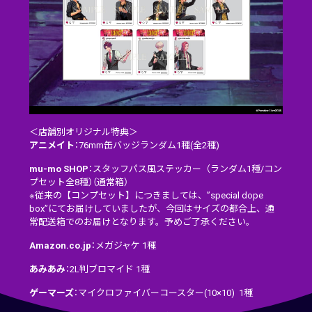
＜店舗別オリジナル特典＞
アニメイト
：76mm缶バッジランダム1種(全2種)
mu-mo SHOP
：スタッフパス風ステッカー（ランダム1種/コン
プセット全8種）（通常箱）
※従来の【コンプセット】につきましては、”special dope
box”にてお届けしていましたが、今回はサイズの都合上、通
常配送箱でのお届けとなります。予めご了承ください。
Amazon.co.jp
：メガジャケ 1種
あみあみ
：2L判ブロマイド 1種
ゲーマーズ
：マイクロファイバーコースター(10×10) 1種