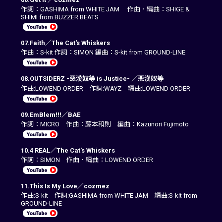
作詞：GASHIMA from WHITE JAM 作曲 ･ 編曲：SHIGE &
SHIMI from BUZZER BEATS
07.Faith／The Cat's Whiskers
作曲：S-kit 作詞：SIMON 編曲：S-kit from GROUND-LINE
08.OUTSIDERZ -悪漢奴等 is Justice- ／悪漢奴等
作曲:LOWEND ORDER 作詞:WAYZ 編曲:LOWEND ORDER
09.EmBlem!!!／BAE
作詞：MICRO 作曲：藤本和則 編曲：Kazunori Fujimoto
10.4 REAL／The Cat's Whiskers
作詞：SIMON 作曲 ･ 編曲：LOWEND ORDER
11.This Is My Love／cozmez
作曲:S-kit 作詞:GASHIMA from WHITE JAM 編曲:S-kit from
GROUND-LINE