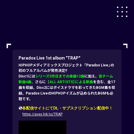
Paradox Live 1st album "TRAP"
HIPHOPメディアミックスプロジェクト「Paradox Live」の
初のフルアルバムが発売決定!!
Disc1には
シリーズ5作目までの楽曲12曲
に加え、
各チーム
新曲4曲
、さらに
【ALL ARTISTS】による新曲
を含む、全17
曲を収録。Disc2にはボイスドラマを彩ってきたBGM集を収
録。Paradox LiveのHIPHOPイズムが込められたBGMも必
聴です。
💿
各配信サイトにてDL・サブスクリプション配信中！
https://avex.lnk.to/TRAP