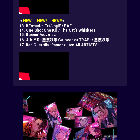
▼
NEW!! NEW!! NEW!!
▼
13. BErmud△ Tri△nglE / BAE
14. One Shot One Kill / The Cat’s Whiskers
15. Runnin’ /cozmez
16. A.K.Y.R -悪漢奴等 Go over da TRAP- / 悪漢奴等
17. Rap Guerrilla -Paradox Live All ARTISTS-