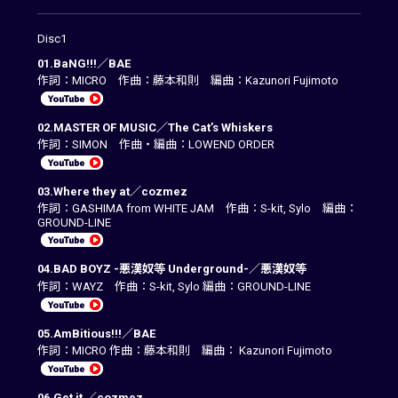
Disc1
01.BaNG!!!／BAE
作詞：MICRO 作曲：藤本和則 編曲：Kazunori Fujimoto
02.MASTER OF MUSIC／The Cat’s Whiskers
作詞：SIMON 作曲・編曲：LOWEND ORDER
03.Where they at／cozmez
作詞：GASHIMA from WHITE JAM 作曲：S-kit, Sylo 編曲：
GROUND-LINE
04.BAD BOYZ -悪漢奴等 Underground-／悪漢奴等
作詞：WAYZ 作曲：S-kit, Sylo 編曲：GROUND-LINE
05.AmBitious!!!／BAE
作詞：MICRO 作曲：藤本和則 編曲： Kazunori Fujimoto
06.Get it ／cozmez