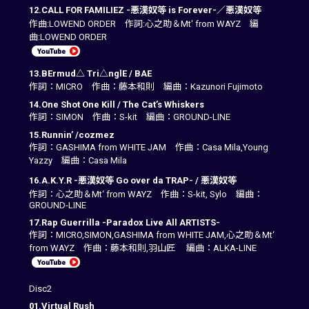
12.CALL FOR FAMILIEZ -悪漢奴等 is Forever-／悪漢奴等
作曲:LOWEND ORDER 作詞:心之助＆Mt' from WAYZ 編
曲:LOWEND ORDER
13.BErmud△ Tri△nglE / BAE
作詞：MICRO 作曲：藤本和則 編曲：Kazunori Fujimoto
14.One Shot One Kill / The Cat’s Whiskers
作詞：SIMON 作曲：S-kit 編曲：GROUND-LINE
15.Runnin’ /cozmez
作詞：GASHIMA from WHITE JAM 作曲：Casa Mila,Young
Yazzy 編曲：Casa Mila
16.A.K.Y.R -悪漢奴等 Go over da TRAP- / 悪漢奴等
作詞：心之助＆Mt‘ from WAYZ 作曲：S-kit, Sylo 編曲：
GROUND-LINE
17.Rap Guerrilla -Paradox Live All ARTISTS-
作詞：MICRO,SIMON,GASHIMA from WHITE JAM,心之助＆Mt‘
from WAYZ 作曲：藤本和則,羽山匠 編曲：ALKA-LINE
Disc2
01.Virtual Rush