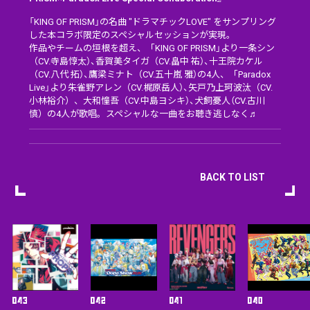
「KING OF PRISM」の名曲 "ドラマチックLOVE" をサンプリング
した本コラボ限定のスペシャルセッションが実現。
作品やチームの垣根を超え、「KING OF PRISM」より一条シン
（CV.寺島惇太）、香賀美タイガ（CV.畠中 祐）、十王院カケル
（CV.八代 拓）、鷹梁ミナト（CV.五十嵐 雅）の4人、「Paradox
Live」より朱雀野アレン（CV.梶原岳人）、矢戸乃上珂波汰（CV.
小林裕介）、大和憧吾（CV.中島ヨシキ）、犬飼憂人（CV.古川
慎）の4人が歌唱。スペシャルな一曲をお聴き逃しなく♬
BACK TO LIST