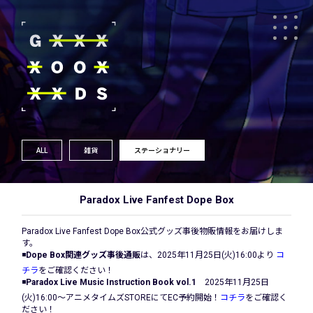
ALL
雑貨
ステーショナリー
Paradox Live Fanfest Dope Box
Paradox Live Fanfest Dope Box公式グッズ事後物販情報をお届けしま
す。
◾️
Dope Box関連グッズ事後通販
は、2025年11月25日(火)16:00より
コ
チラ
をご確認ください！
◾️
Paradox Live Music Instruction Book vol.1
2025年11月25日
(火)16:00～アニメタイムズSTOREにてEC予約開始！
コチラ
をご確認く
ださい！