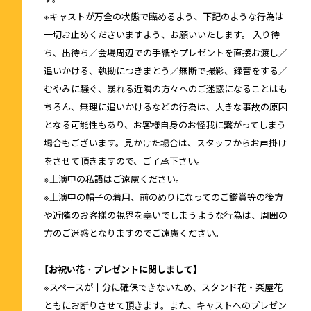
※キャストが万全の状態で臨めるよう、下記のような行為は
一切お止めくださいますよう、お願いいたします。 入り待
ち、出待ち／会場周辺での手紙やプレゼントを直接お渡し／
追いかける、執拗につきまとう／無断で撮影、録音をする／
むやみに騒ぐ、暴れる近隣の方々へのご迷惑になることはも
ちろん、無理に追いかけるなどの行為は、大きな事故の原因
となる可能性もあり、お客様自身のお怪我に繋がってしまう
場合もございます。見かけた場合は、スタッフからお声掛け
をさせて頂きますので、ご了承下さい。
※上演中の私語はご遠慮ください。
※上演中の帽子の着用、前のめりになってのご鑑賞等の後方
や近隣のお客様の視界を塞いでしまうような行為は、周囲の
方のご迷惑となりますのでご遠慮ください。
【お祝い花・プレゼントに関しまして】
※スペースが十分に確保できないため、スタンド花・楽屋花
ともにお断りさせて頂きます。また、キャストへのプレゼン