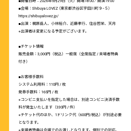
■開催日時：2026年9月29日（火）開場18:00／開演19:00
■会場：Shibuya LOVEZ （東京都渋谷区宇田川町９−５）
https://shibuyalovez.jp/
■出演：梶原岳人、小林裕介、近藤孝行、住谷哲栄、天月
※出演者は変更になる予定がございます。
■チケット情報
販売金額：3,000円（税込）一般席（全席指定 / 来場者特典
付き）
■お客様手数料
システム利用料：110円 / 枚
発券手数料：165円 / 枚
※コンビニ支払いを指定した場合は、別途コンビニ決済手数
料が発生いたします（330円 / 件）
※チケット代のほか、1ドリンク代（600円/税込）が別途必要
となります。
※来場者特典は会場でのお渡しとなります。個別での対応、