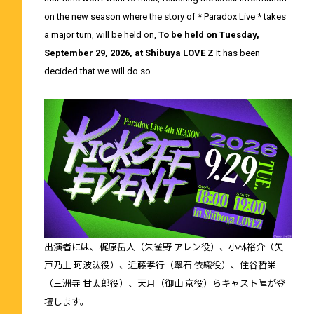
on the new season where the story of * Paradox Live * takes
a major turn, will be held on,
To be held on Tuesday,
September 29, 2026, at Shibuya LOVE Z
It has been
decided that we will do so.
出演者には、梶原岳人（朱雀野 アレン役）、小林裕介（矢
戸乃上 珂波汰役）、近藤孝行（翠石 依織役）、住谷哲栄
（三洲寺 甘太郎役）、天月（御山 京役）らキャスト陣が登
壇します。