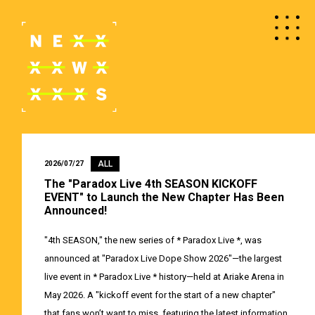
ALL
2026/07/27
The "Paradox Live 4th SEASON KICKOFF
EVENT" to Launch the New Chapter Has Been
Announced!
"4th SEASON," the new series of * Paradox Live *, was
announced at "Paradox Live Dope Show 2026"—the largest
live event in * Paradox Live * history—held at Ariake Arena in
May 2026. A "kickoff event for the start of a new chapter"
that fans won’t want to miss, featuring the latest information