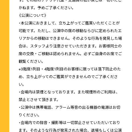
す。その際のチケット代金・交通費の払い戻しは一切いたし
かねます。予めご了承ください。
《公演について》
・本公演におきまして、立ち上がってご鑑賞いただくことが
可能です。ただし、公演中の席の移動ならびに定められたエ
リアからの移動はできません。そのような行為を発見した場
合は、スタッフより注意させていただきます。お客様同士の
席の交換・ご移動は認められません。必ずご自身のお席でご
観覧ください。
※3階席1列目・4階席1列目のお客様に限っては落下防止のた
め、立ち上がってのご鑑賞ができませんのでご了承くださ
い。
・会場内は禁煙となっております。また喫煙所のご利用は、
禁止とさせて頂きます。
・公演中は携帯電話、アラーム等音の出る機器の電源はお切
りください。
・会場内での録音・撮影等は一切禁止させていただいており
ます。そのような行為が発見された場合、退場もしくは公演