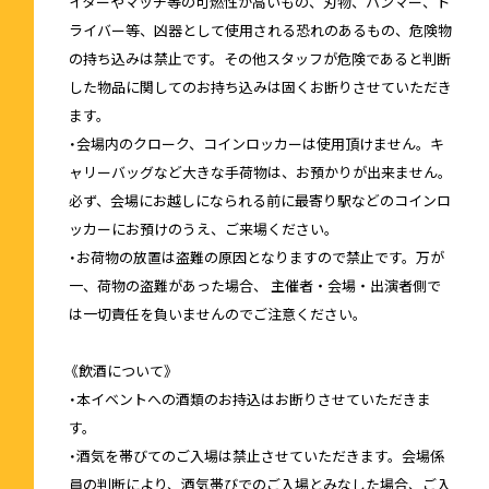
イターやマッチ等の可燃性が高いもの、刃物、ハンマー、ド
ライバー等、凶器として使用される恐れのあるもの、危険物
の持ち込みは禁止です。その他スタッフが危険であると判断
した物品に関してのお持ち込みは固くお断りさせていただき
ます。
・会場内のクローク、コインロッカーは使用頂けません。キ
ャリーバッグなど大きな手荷物は、お預かりが出来ません。
必ず、会場にお越しになられる前に最寄り駅などのコインロ
ッカーにお預けのうえ、ご来場ください。
・お荷物の放置は盗難の原因となりますので禁止です。万が
一、荷物の盗難があった場合、 主催者・会場・出演者側で
は一切責任を負いませんのでご注意ください。
《飲酒について》
・本イベントへの酒類のお持込はお断りさせていただきま
す。
・酒気を帯びてのご入場は禁止させていただきます。会場係
員の判断により、酒気帯びでのご入場とみなした場合、ご入