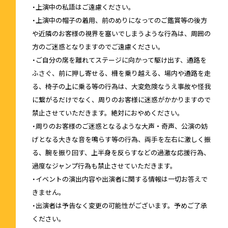
・上演中の私語はご遠慮ください。
・上演中の帽子の着用、前のめりになってのご鑑賞等の後方
や近隣のお客様の視界を塞いでしまうような行為は、周囲の
方のご迷惑となりますのでご遠慮ください。
・ご自分の席を離れてステージに向かって駆け出す、通路を
ふさぐ、前に押し寄せる、柵を乗り越える、場内や通路を走
る、椅子の上に乗る等の行為は、大変危険なうえ事故や怪我
に繋がるだけでなく、周りのお客様に迷惑がかかりますので
禁止させていただきます。絶対におやめください。
・周りのお客様のご迷惑となるような大声・奇声、公演の妨
げとなる大きな音を鳴らす等の行為、両手を左右に激しく振
る、腕を振り回す、上半身を反らすなどの過激な応援行為、
過度なジャンプ行為も禁止させていただきます。
・イベントの演出内容や出演者に関する情報は一切お答えで
きません。
・出演者は予告なく変更の可能性がございます。予めご了承
ください。