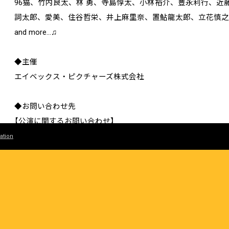
96猫、竹内良太、林 勇、寺島惇太、小林裕介、豊永利行、
詞太郎、愛美、住谷哲栄、井上麻里奈、置鮎龍太郎、立花慎
and more…♫
◆主催
エイベックス・ピクチャーズ株式会社
◆お問い合わせ先
【公演に関するお問い合わせ】
Paradox Live公演事務局
ation
03-6280-4670（平日11時～18時）
※公演概要は予告なく変更となる可能性がございます