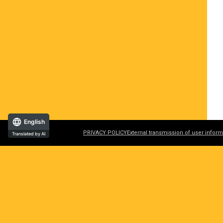
English
PRIVACY POLICY
External transmission of user inform
Translated by AI