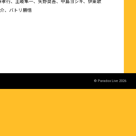
近藤孝行、土岐隼一、矢野奨吾、中島ヨシキ、伊東歌
之介、バトリ勝悟
© Paradox Live 2026