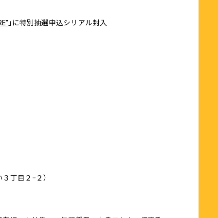
RE"
」に特別抽選申込シリアル封入
い３丁目２−２）