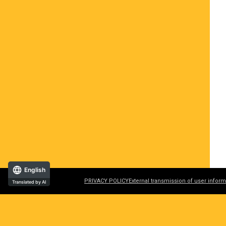
English
PRIVACY POLICY
External transmission of user inform
Translated by AI